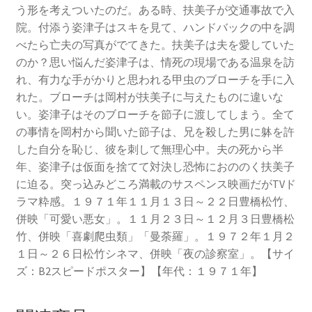
う形を考えついたのだ。ある時、扶美子が交通事故で入
院。付添う姿津子はスキを見て、ハンドバックの中を調
べたら亡夫の写真がでてきた。扶美子は夫を愛していた
のか？思い悩んだ姿津子は、情死の現場である温泉を訪
れ、有力な手がかりと思われる甲虫のブローチを手に入
れた。ブローチは岡村が扶美子に与えたものに違いな
い。姿津子はそのブローチを節子に渡してしまう。全て
の事情を岡村から聞いた節子は、兄を殺した男に躰を許
した自分を恥じ、彼を刺して無理心中。夫の死から半
年、姿津子は仮面を捨てて対決し恐怖におののく扶美子
に迫る。突っ込みどころ満載のサスペンス映画だがTVド
ラマ粋感。１９７１年１１月１３日～２２日豊橋松竹、
併映「可愛い悪女」。１１月２３日～１２月３日豊橋松
竹、併映「喜劇爬虫類」「曼荼羅」。１９７２年１月２
１日～２６日松竹シネマ、併映「夜の診察室」。【サイ
ズ：B2スピードポスター】【年代：１９７１年】