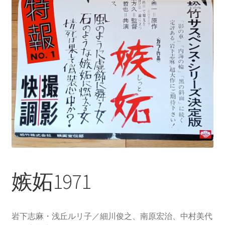
嫉妬1971
岩下志麻・浅丘ルリ子／細川俊之、南原宏治、中村美代