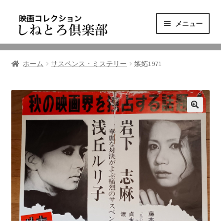
ナ
コ
メニュー
ビ
ン
ゲ
テ
ニュース
ー
ン
ホーム
サスペンス・ミステリー
嫉妬1971
シ
ツ
映画コレクション
ョ
へ
ン
ス
東三河の映画館
へ
キ
ス
ッ
しねとろ倶楽部について
キ
プ
ッ
プ
リンクの旅