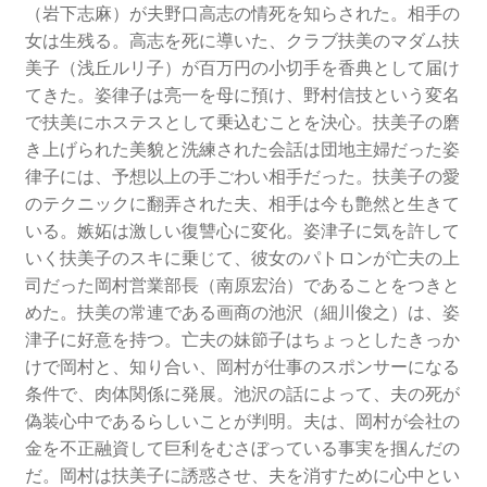
（岩下志麻）が夫野口高志の情死を知らされた。相手の
女は生残る。高志を死に導いた、クラブ扶美のマダム扶
美子（浅丘ルリ子）が百万円の小切手を香典として届け
てきた。姿律子は亮一を母に預け、野村信技という変名
で扶美にホステスとして乗込むことを決心。扶美子の磨
き上げられた美貌と洗練された会話は団地主婦だった姿
律子には、予想以上の手ごわい相手だった。扶美子の愛
のテクニックに翻弄された夫、相手は今も艶然と生きて
いる。嫉妬は激しい復讐心に変化。姿津子に気を許して
いく扶美子のスキに乗じて、彼女のパトロンが亡夫の上
司だった岡村営業部長（南原宏治）であることをつきと
めた。扶美の常連である画商の池沢（細川俊之）は、姿
津子に好意を持つ。亡夫の妹節子はちょっとしたきっか
けで岡村と、知り合い、岡村が仕事のスポンサーになる
条件で、肉体関係に発展。池沢の話によって、夫の死が
偽装心中であるらしいことが判明。夫は、岡村が会社の
金を不正融資して巨利をむさぼっている事実を掴んだの
だ。岡村は扶美子に誘惑させ、夫を消すために心中とい