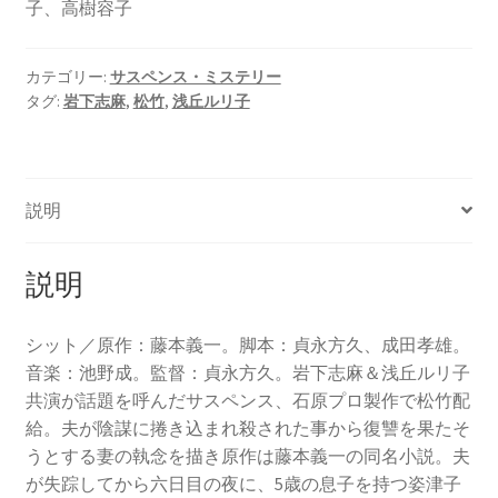
子、高樹容子
カテゴリー:
サスペンス・ミステリー
タグ:
岩下志麻
,
松竹
,
浅丘ルリ子
説明
説明
シット／原作：藤本義一。脚本：貞永方久、成田孝雄。
音楽：池野成。監督：貞永方久。岩下志麻＆浅丘ルリ子
共演が話題を呼んだサスペンス、石原プロ製作で松竹配
給。夫が陰謀に捲き込まれ殺された事から復讐を果たそ
うとする妻の執念を描き原作は藤本義一の同名小説。夫
が失踪してから六日目の夜に、5歳の息子を持つ姿津子