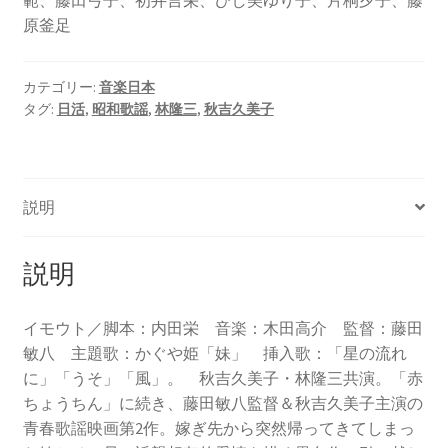
範、藤田弓子、初井言栄、ひし美ゆり子、片桐夕子、藤
原釜足
カテゴリー:
音楽日本
タグ:
日活
,
昭和歌謡
,
林隆三
,
秋吉久美子
説明
説明
イモウト／脚本：内田栄 音楽：木田高介 監督：藤田
敏八 主題歌：かぐや姫「妹」 挿入歌：「星の流れ
に」「うそ」「風」。 秋吉久美子・林隆三共演。「赤
ちょうちん」に続き、藤田敏八監督＆秋吉久美子主演の
青春歌謡映画第2作。嫁ぎ先から突然帰ってきてしまっ