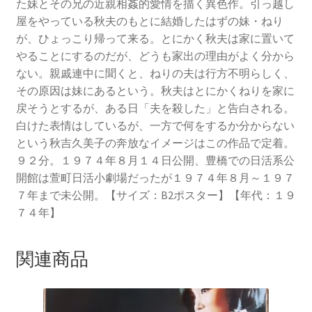
た妹とその兄の近親相姦的愛情を描く異色作。引っ越し
屋をやっている秋夫のもとに結婚したはずの妹・ねり
が、ひょっこり帰って来る。とにかく秋夫は家に置いて
やることにするのだが、どうも家出の理由がよく分から
ない。親戚連中に聞くと、ねりの夫は行方不明らしく、
その原因は妹にあるという。秋夫はとにかくねりを家に
戻そうとするが、ある日「夫を殺した」と告白される。
白けた表情はしているが、一方で何をするか分からない
という秋吉久美子の奔放なイメージはこの作品で定着。
９２分。１９７４年８月１４日公開、豊橋での日活系公
開館は萱町日活小劇場だったが１９７４年８月～１９７
７年まで未公開。【サイズ：B2ポスター】【年代：１９
７４年】
関連商品