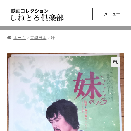
ナ
コ
メニュー
ビ
ン
ゲ
テ
ニュース
ー
ン
ホーム
音楽日本
妹
シ
ツ
映画コレクション
ョ
へ
ン
ス
東三河の映画館
へ
キ
ス
ッ
しねとろ倶楽部について
キ
プ
ッ
プ
リンクの旅