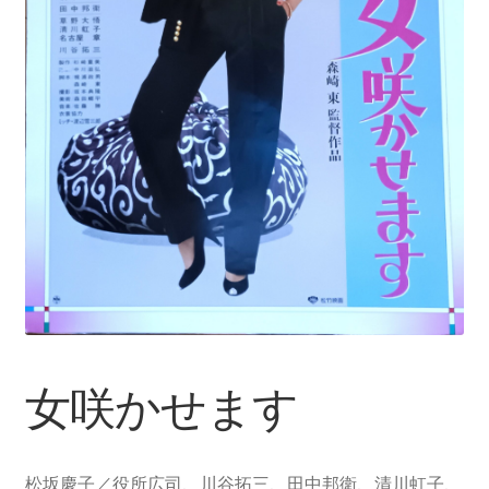
女咲かせます
松坂慶子／役所広司、川谷拓三、田中邦衛、清川虹子、