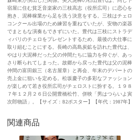
森崎東が演出した関係。美人泥棒の石山豊代は、同じ下
宿屋に住む貧乏音楽家の三枝高志（役所広司）に恋心を
抱き、泥棒稼業から足を洗う決意をする。三枝はチェロ
コンクール出場のため練習を重ねていたが、安物の楽器
でまともな演奏もできずにいた。豊代は三枝にストラデ
ィバリのチェロをプレゼントするため、最後の大仕事に
取り組むことにする。長崎の高島炭鉱を訪れた豊代は、
やはり大泥棒だった父の仲間たちに協力を仰ぐが、あっ
さり断られてしまった。故郷から戻った豊代は父の泥棒
仲間の富田銀三（名古屋章）と再会、年末のデパートの
売上金に狙いを定める。松坂慶子の多彩なファッション
が楽しめて若き役所広司がチェロストに扮する。１９８
７年１２月２６日公開豊橋松竹、併映「男はつらいよ寅
次郎物語」。【サイズ：B2ポスター】【年代：1987年】
関連商品