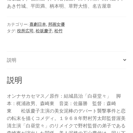
あき竹城、平田満、柄本明、草野大悟、名古屋章
カテゴリー:
喜劇日本
,
邦画女優
タグ:
役所広司
,
松坂慶子
,
松竹
説明
説明
オンナサカセマス／原作：結城昌治「白昼堂々」 脚
本：梶浦政男、森崎東 音楽：佐藤勝 監督：森崎
東 松坂慶子主演の美女泥棒のデパート襲撃事件と恋
の転末を描くコメディ。１９６８年野村芳太郎監督渥美
清主演「白昼堂々」のリメイクで野村監督の弟子である