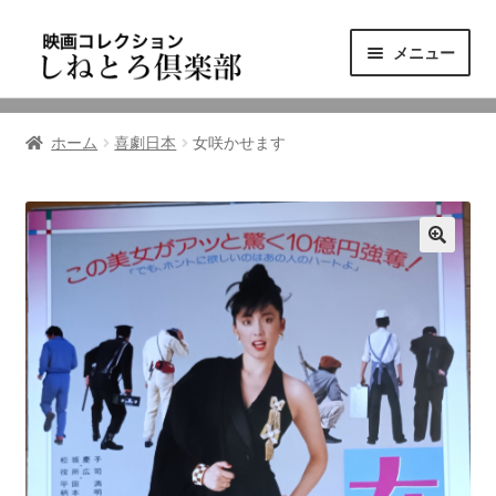
ナ
コ
メニュー
ビ
ン
ゲ
テ
ニュース
ー
ン
ホーム
喜劇日本
女咲かせます
シ
ツ
映画コレクション
ョ
へ
ン
ス
東三河の映画館
へ
キ
ス
ッ
しねとろ倶楽部について
キ
プ
ッ
プ
リンクの旅