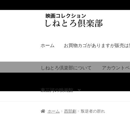
ナ
コ
ビ
ン
ゲ
テ
ー
ン
シ
ツ
ホーム
お買物カゴがありますが販売は
ョ
へ
ン
ス
へ
キ
しねとろ倶楽部について
アカウントペ
ス
ッ
キ
プ
ッ
東三河の映画館
プ
ホーム
西部劇
叛逆者の群れ