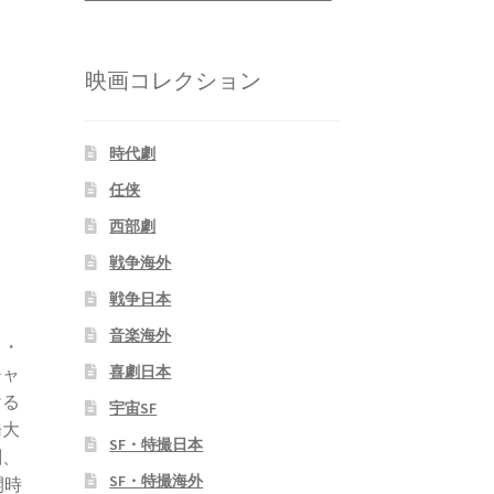
映画コレクション
時代劇
任侠
西部劇
戦争海外
戦争日本
音楽海外
ス・
喜劇日本
チャ
ける
宇宙SF
橋大
SF・特撮日本
劇、
SF・特撮海外
開時