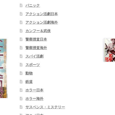
パニック
アクション活劇日本
アクション活劇海外
カンフー＆武侠
警察捜査日本
警察捜査海外
スパイ活劇
スポーツ
動物
鉄道
ホラー日本
ホラー海外
サスペンス・ミステリー