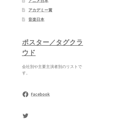
アニメ日本
アカデミー賞
音楽日本
ポスター／タグクラ
ウド
会社別や主要主演者別のリストで
す。
Facebook
sasaki's Twitter