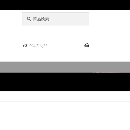
検
検
索
索
対
象:
。
¥
0
0個の商品