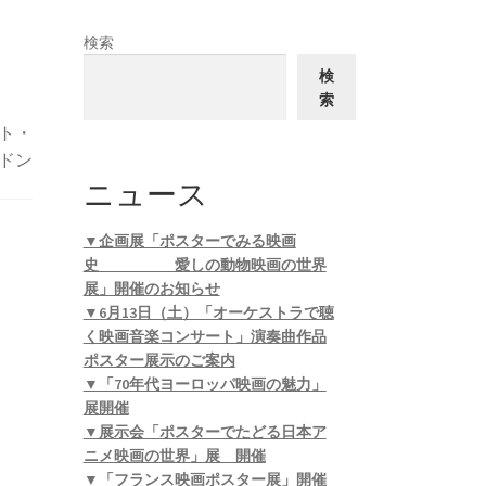
検索
検
索
ト・
ドン
ニュース
▼企画展「ポスターでみる映画
史 愛しの動物映画の世界
展」開催のお知らせ
▼6月13日（土）「オーケストラで聴
く映画音楽コンサート」演奏曲作品
ポスター展示のご案内
▼「70年代ヨーロッパ映画の魅力」
展開催
▼展示会「ポスターでたどる日本ア
ニメ映画の世界」展 開催
▼「フランス映画ポスター展」開催