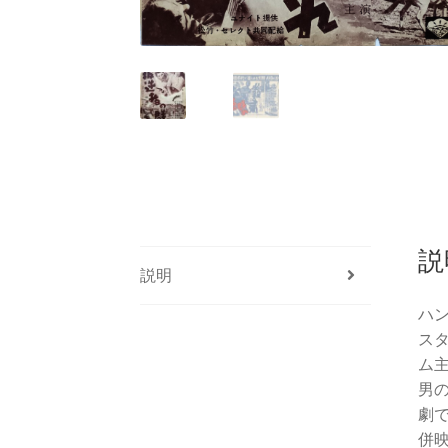
説
説明
ハ
ス
ム
男
劇
併