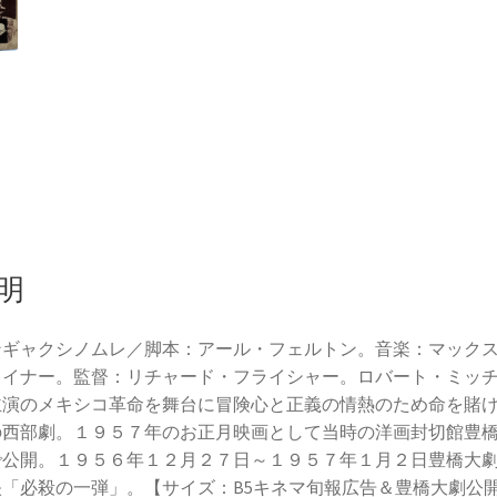
明
ンギャクシノムレ／脚本：アール・フェルトン。音楽：マック
タイナー。監督：リチャード・フライシャー。ロバート・ミッ
主演のメキシコ革命を舞台に冒険心と正義の情熱のため命を賭
の西部劇。１９５７年のお正月映画として当時の洋画封切館豊
で公開。１９５６年１２月２７日～１９５７年１月２日豊橋大
映「必殺の一弾」。【サイズ：B5キネマ旬報広告＆豊橋大劇公