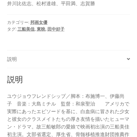
井川比佐志、松村達雄、平田満、志賀勝
カテゴリー:
邦画女優
タグ:
三船美佳
,
東映
,
田中好子
説明
説明
ユウジョウフレンドシップ／脚本：布施博一、伊藤尚
子 音楽：大島ミチル 監督：和泉聖治 アメリカで
実際にあったエピソードを基に、白血病に冒された少女
と彼女のクラスメイトたちの厚き友情を描いたヒューマ
ン・ドラマ。故三船敏郎の愛娘で映画初出演の三船美佳
初主演。文部省選定、厚生省、骨髄移植推進財団推薦作