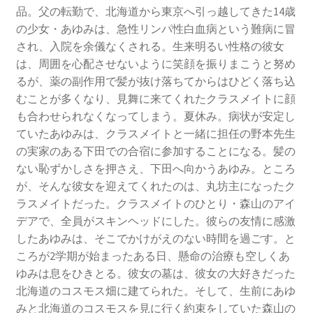
品。父の転勤で、北海道から東京へ引っ越してきた14歳
の少女・あゆみは、急性リンパ性白血病という難病に冒
され、入院を余儀なくされる。生来明るい性格の彼女
は、周囲を心配させないように笑顔を振りまこうと努め
るが、薬の副作用で髪が抜け落ちてからはひどく落ち込
むことが多くなり、見舞に来てくれたクラスメイトに顔
も合わせられなくなってしまう。夏休み。病状が安定し
ていたあゆみは、クラスメイトと一緒に担任の野本先生
の実家のある下田での合宿に参加することになる。髪の
ない恥ずかしさを押さえ、下田へ向かうあゆみ。ところ
が、そんな彼女を迎えてくれたのは、丸坊主になったク
ラスメイトだった。クラスメイトのひとり・森山のアイ
デアで、全員がスキンヘッドにした。彼らの友情に感激
したあゆみは、そこでかけがえのない時間を過ごす。と
ころが2学期が始まったある日、懸命の治療も空しくあ
ゆみは息をひきとる。彼女の墓は、彼女の大好きだった
北海道のコスモス畑に建てられた。そして、生前にあゆ
みと北海道のコスモスを見に行く約束をしていた森山の