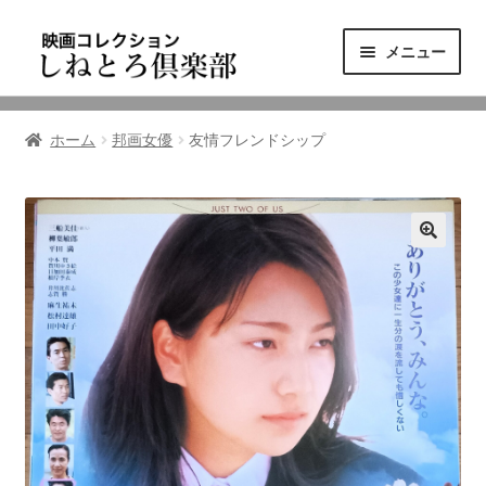
ナ
コ
メニュー
ビ
ン
ゲ
テ
ニュース
ー
ン
ホーム
邦画女優
友情フレンドシップ
シ
ツ
映画コレクション
ョ
へ
ン
ス
東三河の映画館
へ
キ
ス
ッ
しねとろ倶楽部について
キ
プ
ッ
プ
リンクの旅