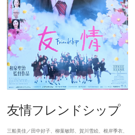
友情フレンドシップ
三船美佳／田中好子、柳葉敏郎、賀川雪絵、根岸季衣、