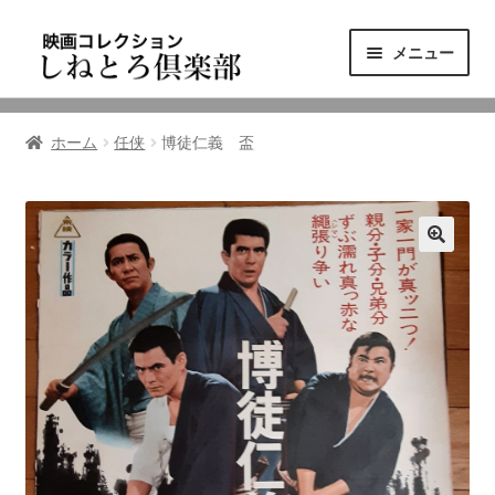
ナ
コ
メニュー
ビ
ン
ゲ
テ
ニュース
ー
ン
ホーム
任侠
博徒仁義 盃
シ
ツ
映画コレクション
ョ
へ
ン
ス
東三河の映画館
へ
キ
ス
ッ
しねとろ倶楽部について
キ
プ
ッ
プ
リンクの旅