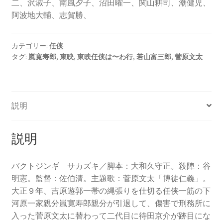
二、沢淑子、南風夕子、沼田曜一、関山耕司、潮健児、
阿波地大輔、志賀勝、
カテゴリー:
任侠
タグ:
嵐寛寿郎
,
東映
,
東映任侠は〜わ行
,
若山富三郎
,
菅原文太
説明
説明
バクトジンギ サカズキ／脚本：大和久守正。殺陣：谷
明憲。監督：佐伯清。主題歌：菅原文太「博徒仁義」。
大正９年、吉原遊郭一帯の縄張りを仕切る任侠一筋の下
河原一家親分嵐寛寿郎親分が引退して、傷害で刑務所に
入った菅原文太に替わって二代目に待田京介が跡目にな