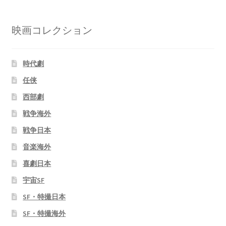
映画コレクション
時代劇
任侠
西部劇
戦争海外
戦争日本
音楽海外
喜劇日本
宇宙SF
SF・特撮日本
SF・特撮海外