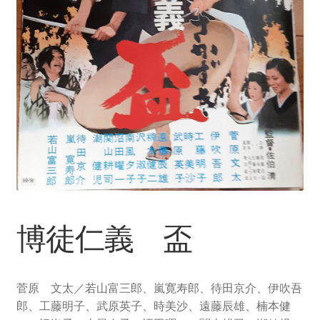
博徒仁義 盃
菅原 文太／若山富三郎、嵐寛寿郎、待田京介、伊吹吾
郎、工藤明子、武原英子、時美沙、遠藤辰雄、楠本健