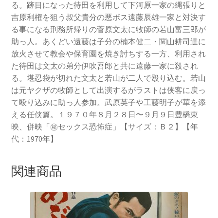
る。跡目になった待田を利用して下河原一家の縄張りと
吉原利権を狙う叔父貴分の悪ボス遠藤辰雄一家と対決す
る事になる刑務所帰りの菅原文太に牧師の若山富三郎が
助っ人。あくどい遠藤は子分の楠本健二・関山耕司達に
放火させて教会や保育園を焼き討ちする一方、利用され
た待田は文太の弟分伊吹吾郎と共に遠藤一家に殺され
る。堪忍袋が切れた文太と若山が二人で殴り込む。若山
は元ヤクザの牧師として出演するがラストは侠客に戻っ
て殴り込みに助っ人参加。武原英子や工藤明子が華を添
える任侠篇。１９７０年８月２８日〜９月９日豊橋東
映、併映「㊙セックス恐怖症」【サイズ：Ｂ２】【年
代：1970年】
関連商品