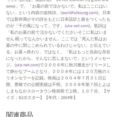
weep」で、「お墓の前で泣かないで。私はここにはい
ない」という内容の追悼詩。(
worldfolksong.com
)、日本
では新井満がその詩をもとに日本語訳と曲をつくったも
のが「千の風になって」です。(
uta-net.com
)。歌詞は
「私のお墓の前で 泣かないでくださいそこに私はいま
せん 眠ってなんかいません」ここでは「死んだ私はお
墓の中に閉じこめられているわけじゃない」と伝えてい
る。お墓＝終わり、ではなく、「私はもっと自由な存在
になったから、そんなに悲しまないで」というメッセー
ジ。(
uta-net.com
)で２００６年に秋川雅史がリリースし
て静かなブームとなり、２００８年には１２０万枚のミ
リオンセラーを記録。映画は２００４年７月３１日公
開、豊橋での公開実績は不明。２００８年第７回とよは
しまちなかスロータウン映画祭で上映。１０７分。【サ
イズ：B2ポスター】【年代：2004年】
関連商品