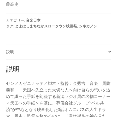
藤高史
カテゴリー:
音楽日本
タグ:
とよはしまちなかスロータウン映画祭
,
シネカノン
説明
説明
センノカゼニナッテ／脚本・監督：金秀吉 音楽：周防
義和 天国へ先立った大切な人へ向け自らの想いを込
めて綴った手紙を朗読する新潟ラジオ局の名物コーナー
＜天国への手紙＞を基に、葬儀会社グループ“ベル共
済”が中心となり映画化した3話オムニバスの人生ドラ
マ。脚本・監督を務めるのは、「君は裸足の神を見た