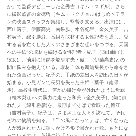
か」で監督デビューした金秀吉（キム・スギル)。さら
に撮影監督の金徳哲（キム・ドクチョル)はじめベテラ
ンの映画スタッフが集結し、監督を支える。出演には、
西山繭子、伊藤高史、南果歩、水谷妃里、金久美子、吉
村実子、綿引勝彦。番組を取材する女性記者を通し、愛
する者を亡くした人々のさまざまな想いをつづる。天国
への手紙”の取材を続ける女性記者・紀子（西山繭子)。
彼女は、演劇に情熱を燃やす夫・健二（伊藤高史)との
間に悩みを抱えている。取材自体も新編集長から命令さ
れた企画だった。紀子の、手紙の差出人を訪ねる日々が
始まる。小児ガンで長男を失った主婦・葉子（南果
歩)、高校生時代に、何かの掛け金が外れたように母親
（桂木梨江)への暴力に走った和美（金久美子)、病に倒
れた夫（綿引勝彦)を、最期までそばで看取った徳江
（吉村実子)。紀子は、さまざまな人々を訪ねて、それ
ぞれの物語を知る。「千の風になって」は、亡くなった
人が残された人に語りかける形で書かれた歌。もとにな
っているのは、英語の詩「Do not stand at my grave and