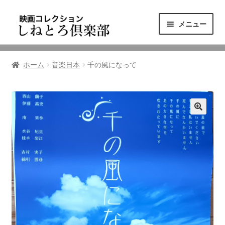
ナ
コ
メニュー
ビ
ン
ゲ
テ
ニュース
ー
ン
ホーム
音楽日本
千の風になって
シ
ツ
映画コレクション
ョ
へ
ン
ス
東三河の映画館
へ
キ
ス
ッ
しねとろ倶楽部について
キ
プ
ッ
プ
リンクの旅