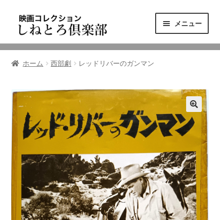
ナ
コ
メニュー
ビ
ン
ゲ
テ
ニュース
ー
ン
ホーム
西部劇
レッドリバーのガンマン
シ
ツ
映画コレクション
ョ
へ
ン
ス
東三河の映画館
へ
キ
ス
ッ
しねとろ倶楽部について
キ
プ
ッ
プ
リンクの旅