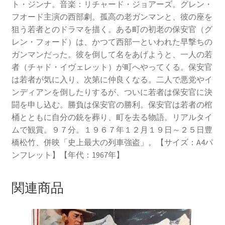
ト・ジンナ。音楽：リチャード・ジョアーズ。グレン・
フオード主演の西部劇。孤高の老ガンマンと、彼の座を
狙う若者とのドラマを描く。ある町の初老の保安官（グ
レン・フォード）は、かつて西部一といわれた早撃ちの
ガンマンだった。彼を倒して名をあげようと、一人の若
者（チャド・イヴェレット）が町へやってくる。保安官
は若者が気に入り、次第に仲良くなる。二人で悪党やイ
ンディアンを倒したりするが、ついに若者は保安官に決
闘を申し込む。勝負は保安官の勝利。保安官は若者の棺
桶とともに自分の銃を葬り、町を去る物語。リアルタイ
ムで観賞。９７分。１９６７年１２月１９日～２５日豊
橋松竹、併映「史上最大の列車強盗」。【サイズ：A4パ
ンフレット】【年代：1967年】
関連商品