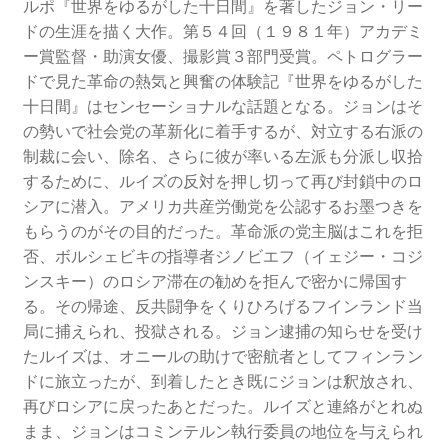
ルポ『世界をゆるがした十日間』を著したジョン・リー
ドの生涯を描く大作。第５４回（１９８１年）アカデミ
ー賞監督・助演女優、撮影賞３部門受賞。ペトログラー
ドで見た革命の熱気と興奮の体験記『世界をゆるがした
十日間』はセンセーショナルな話題となる。ジョンはそ
の勢いで社会党の革新化に着手するが、対立する右派の
制裁に会い、除名、さらに彼が率いる左派も分派し収拾
するために、ルイズの反対を押し切って再び封鎖中のロ
シアに潜入。アメリカ共産労働党を公認するお墨つきを
もらうのがその目的だった。革命派の党主脳はこれを拒
否、ボルシェビキの指導者ジノビエフ（イェジー・コジ
ンスキー）のロシア滞在の勧めを拒んで密かに帰国す
る。その帰途、反共闘争をくりひろげるフインランド当
局に捕えられ、投獄される。ジョン逮捕の知らせを受け
たルイズは、オニールの助けで密航者としてフィンラン
ドに旅立ったが、到着したとき既にジョンは釈放され、
再びロシアに戻ったあとだった。ルイズと連絡がとれぬ
まま、ジョンはコミンテルン執行委員の地位を与えられ