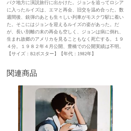
バク地方に演説旅行に出かけた。ジョンを追ってロシア
に入ったルイズは、エマと再会、旧交を温め合った。数
週間後、銃弾のあとも生々しい列車がモスクワ駅に着い
た。そこにはジョンを迎えるルイズの姿があった。だ
が、長い別離の末の再会も空しく、ジョンは病に倒れ、
生まれ故郷のアメリカを見ることもなく死亡する。１９
４分。１９８２年４月公開、豊橋での公開実績は不明。
【サイズ：B2ポスター】【年代：1982年】
関連商品