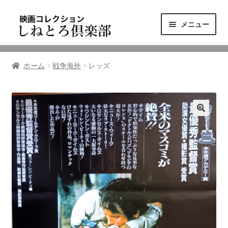
ナ
コ
メニュー
ビ
ン
ゲ
テ
ニュース
ー
ン
ホーム
戦争海外
レッズ
シ
ツ
映画コレクション
ョ
へ
ン
ス
東三河の映画館
へ
キ
ス
ッ
しねとろ倶楽部について
キ
プ
ッ
プ
リンクの旅