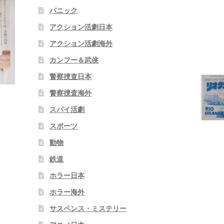
パニック
アクション活劇日本
アクション活劇海外
カンフー＆武侠
警察捜査日本
警察捜査海外
スパイ活劇
スポーツ
動物
鉄道
ホラー日本
ホラー海外
サスペンス・ミステリー