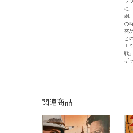
ラ
に
劇。
の
突
と
１
戦
ギャ
関連商品