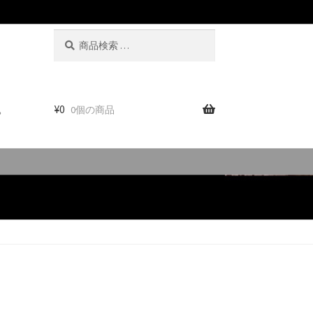
検
検
索
索
対
象:
。
¥
0
0個の商品