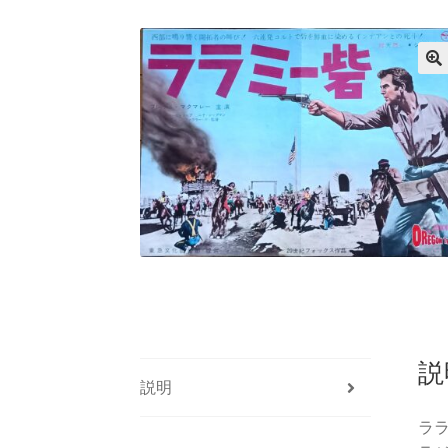
説
説明
ラ