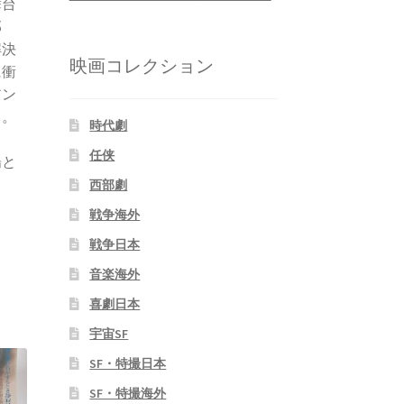
舞台
部
解決
映画コレクション
に衝
アン
う。
時代劇
任侠
陽と
西部劇
戦争海外
戦争日本
音楽海外
喜劇日本
宇宙SF
SF・特撮日本
SF・特撮海外