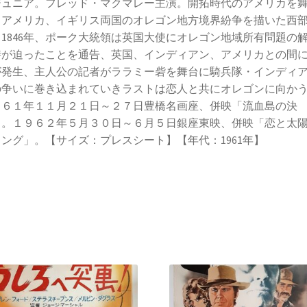
ジュニア。フレッド・マクマレー主演。開拓時代のアメリカを
、アメリカ、イギリス両国のオレゴン地方境界紛争を描いた西
1846年、ポーク大統領は英国大使にオレゴン地域所有問題の
時が迫ったことを通告、英国、インディアン、アメリカとの間
が発生、主人公の記者がララミー砦を舞台に騎兵隊・インディ
の争いに巻き込まれていきラストは恋人と共にオレゴンに向か
９６１年１１月２１日～２７日豊橋名画座、併映「流血島の決
」。１９６２年５月３０日～６月５日銀座東映、併映「恋と太
ング」。【サイズ：プレスシート】【年代：1961年】