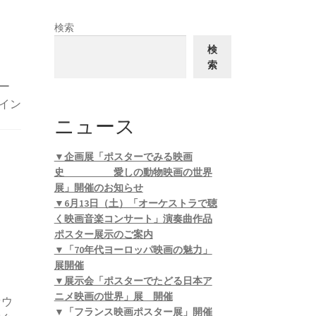
検索
検
索
ー
イン
ニュース
▼企画展「ポスターでみる映画
史 愛しの動物映画の世界
展」開催のお知らせ
▼6月13日（土）「オーケストラで聴
く映画音楽コンサート」演奏曲作品
ポスター展示のご案内
▼「70年代ヨーロッパ映画の魅力」
展開催
▼展示会「ポスターでたどる日本ア
ニメ映画の世界」展 開催
ァウ
▼「フランス映画ポスター展」開催