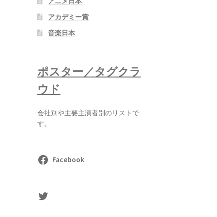
アニメ日本
アカデミー賞
音楽日本
ポスター／タグクラ
ウド
会社別や主要主演者別のリストで
す。
Facebook
sasaki's Twitter