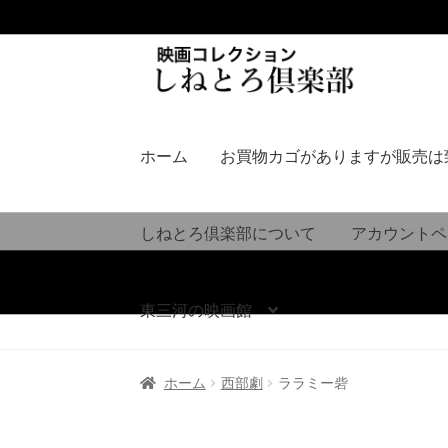
ナ
コ
ビ
ン
ゲ
テ
ー
ン
シ
ツ
ホーム
お買物カゴがありますが販売は
ョ
へ
ン
ス
へ
キ
しねとろ倶楽部について
アカウントペ
ス
ッ
キ
プ
ッ
東三河の映画館
プ
ホーム
西部劇
ララミー砦