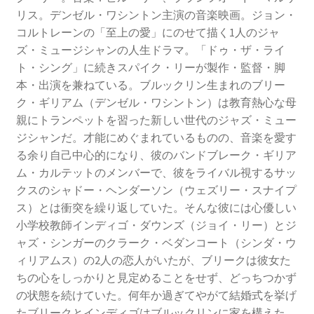
リス。デンゼル・ワシントン主演の音楽映画。ジョン・
コルトレーンの「至上の愛」にのせて描く1人のジャ
ズ・ミュージシャンの人生ドラマ。「ドゥ・ザ・ライ
ト・シング」に続きスパイク・リーが製作・監督・脚
本・出演を兼ねている。ブルックリン生まれのブリー
ク・ギリアム（デンゼル・ワシントン）は教育熱心な母
親にトランペットを習った新しい世代のジャズ・ミュー
ジシャンだ。才能にめぐまれているものの、音楽を愛す
る余り自己中心的になり、彼のバンドブレーク・ギリア
ム・カルテットのメンバーで、彼をライバル視するサッ
クスのシャドー・ヘンダーソン（ウェズリー・スナイプ
ス）とは衝突を繰り返していた。そんな彼には心優しい
小学校教師インディゴ・ダウンズ（ジョイ・リー）とジ
ャズ・シンガーのクラーク・ベダンコート（シンダ・ウ
ィリアムス）の2人の恋人がいたが、ブリークは彼女た
ちの心をしっかりと見定めることをせず、どっちつかず
の状態を続けていた。何年か過ぎてやがて結婚式を挙げ
たブリークとインディゴはブルックリンに家を構えた。