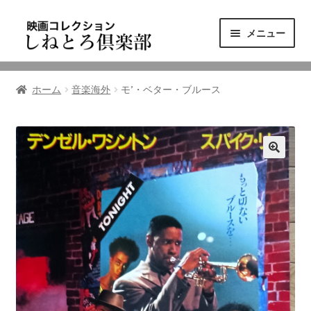
ナ
コ
メニュー
ビ
ン
ゲ
テ
ニュース
ー
ン
ホーム
音楽海外
モ’・ベター・ブルース
シ
ツ
映画コレクション
ョ
へ
ン
ス
東三河の映画館
へ
キ
ス
ッ
しねとろ倶楽部について
キ
プ
ッ
プ
リンクの旅