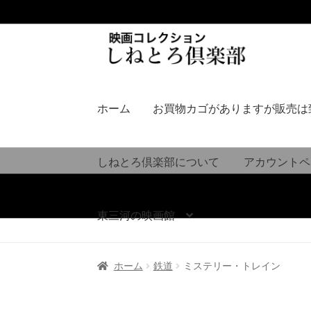
ナ
コ
ビ
ン
ゲ
テ
ー
ン
シ
ツ
ホーム
お買物カゴがありますが販売は
ョ
へ
ン
ス
へ
キ
しねとろ倶楽部について
アカウントペ
ス
ッ
キ
プ
ッ
東三河の映画館
プ
ホーム
鉄道
ミステリー・トレイン