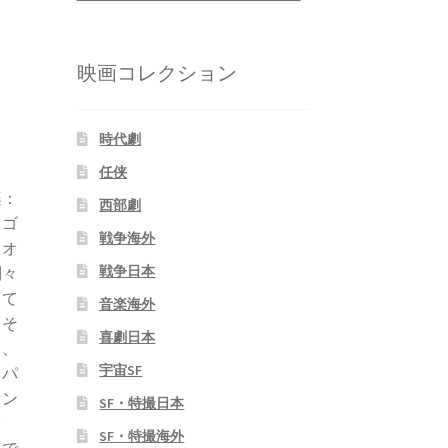
映画コレクション
時代劇
任侠
楽：
西部劇
・ゴ
戦争海外
るオ
戦争日本
別々
して
音楽海外
、そ
喜劇日本
り、
宇宙SF
・パ
ァン
SF・特撮日本
オ
SF・特撮海外