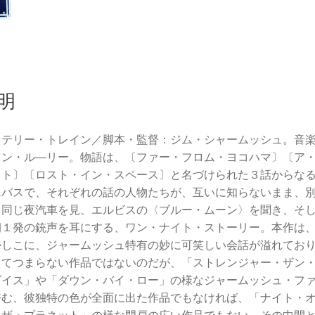
明
ステリー・トレイン／脚本・監督：ジム・シャームッシュ。音
ョン・ル―リー。物語は、〔ファー・フロム・ヨコハマ〕〔ア
スト〕〔ロスト・イン・スペース〕と名づけられた３話からな
ニバスで、それぞれの話の人物たちが、互いに知らないまま、
、同じ夜汽車を見、エルビスの〈ブルー・ムーン〉を聞き、そ
朝１発の銃声を耳にする、ワン・ナイト・ストーリー。本作は
かしこに、ジャームッシュ特有の妙に可笑しい会話が溢れてお
してつまらない作品ではないのだが、「ストレン
ジャー・ザン
ダイス」や「ダウン・バイ・ロー」の様なジャームッシュ・フ
好む、彼独特の色が全面に出た作品でもなければ、「ナイト・