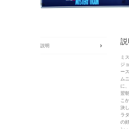
説
説明
ミ
ジ
ー
ム
に
翌
こ
決
ラ
の