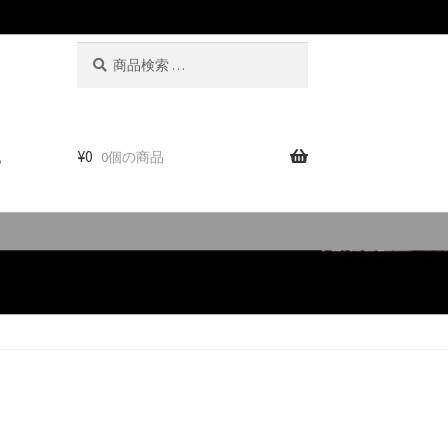
検
検
索
索
対
象:
。
¥
0
0個の商品