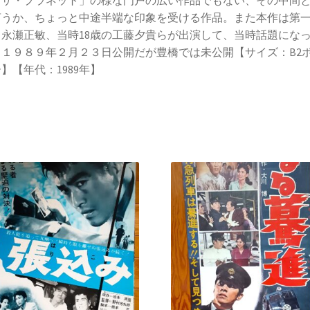
・ザ・プラネット」の様な門戸の広い作品でもない、その中間
言うか、ちょっと中途半端な印象を受ける作品。また本作は第
、永瀬正敏、当時18歳の工藤夕貴らが出演して、当時話題にな
。１９８９年２月２３日公開だが豊橋では未公開【サイズ：B2
】【年代：1989年】