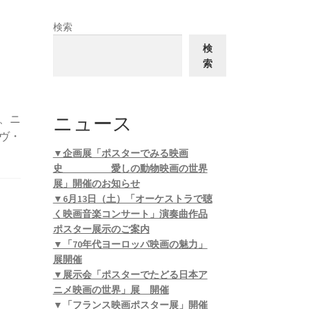
検索
検
索
ニュース
、ニ
ヴ・
▼企画展「ポスターでみる映画
史 愛しの動物映画の世界
展」開催のお知らせ
▼6月13日（土）「オーケストラで聴
く映画音楽コンサート」演奏曲作品
ポスター展示のご案内
▼「70年代ヨーロッパ映画の魅力」
展開催
▼展示会「ポスターでたどる日本ア
ニメ映画の世界」展 開催
▼「フランス映画ポスター展」開催