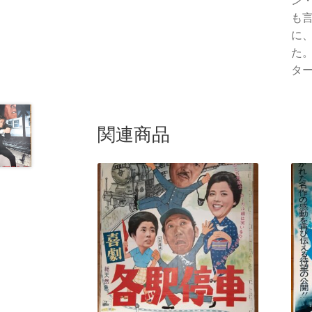
ン
も
に
た
ター
関連商品