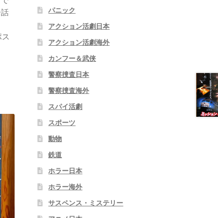
とで
パニック
一話
っ
アクション活劇日本
ポス
アクション活劇海外
カンフー＆武侠
警察捜査日本
警察捜査海外
スパイ活劇
スポーツ
動物
鉄道
ホラー日本
ホラー海外
サスペンス・ミステリー