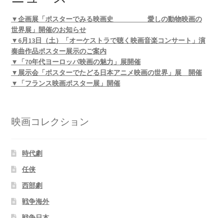
▼企画展「ポスターでみる映画史 愛しの動物映画の
世界展」開催のお知らせ
▼6月13日（土）「オーケストラで聴く映画音楽コンサート」演
奏曲作品ポスター展示のご案内
▼「70年代ヨーロッパ映画の魅力」展開催
▼展示会「ポスターでたどる日本アニメ映画の世界」展 開催
▼「フランス映画ポスター展」開催
映画コレクション
時代劇
任侠
西部劇
戦争海外
戦争日本