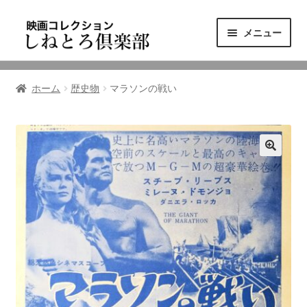
ナ
コ
メニュー
ビ
ン
ゲ
テ
ニュース
ー
ン
ホーム
歴史物
マラソンの戦い
シ
ツ
映画コレクション
ョ
へ
ン
ス
東三河の映画館
へ
キ
ス
ッ
しねとろ倶楽部について
キ
プ
ッ
プ
リンクの旅