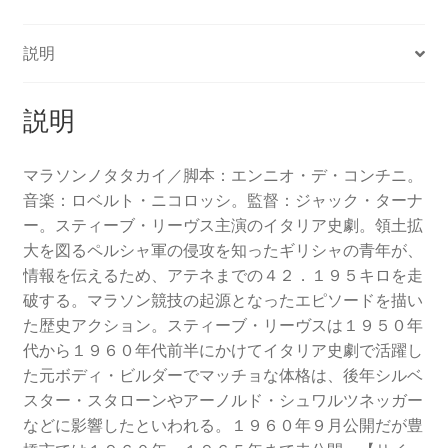
説明
説明
マラソンノタタカイ／脚本：エンニオ・デ・コンチニ。
音楽：ロベルト・ニコロッシ。監督：ジャック・ターナ
ー。スティーブ・リーヴス主演のイタリア史劇。領土拡
大を図るペルシャ軍の侵攻を知ったギリシャの青年が、
情報を伝えるため、アテネまでの４２．１９５キロを走
破する。マラソン競技の起源となったエピソードを描い
た歴史アクション。スティーブ・リーヴスは１９５０年
代から１９６０年代前半にかけてイタリア史劇で活躍し
た元ボディ・ビルダーでマッチョな体格は、後年シルベ
スター・スタローンやアーノルド・シュワルツネッガー
などに影響したといわれる。１９６０年９月公開だが豊