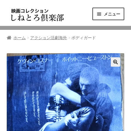
ナ
コ
メニュー
ビ
ン
ゲ
テ
ニュース
ー
ン
ホーム
アクション活劇海外
ボディガード
シ
ツ
映画コレクション
ョ
へ
ン
ス
東三河の映画館
へ
キ
ス
ッ
しねとろ倶楽部について
キ
プ
ッ
プ
リンクの旅