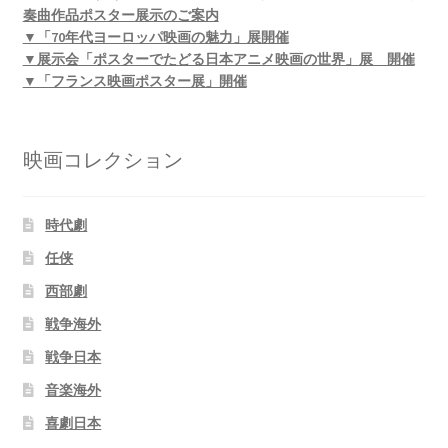
奏曲作品ポスター展示のご案内
▼「70年代ヨーロッパ映画の魅力」展開催
▼展示会「ポスターでたどる日本アニメ映画の世界」展 開催
▼「フランス映画ポスター展」開催
映画コレクション
時代劇
任侠
西部劇
戦争海外
戦争日本
音楽海外
喜劇日本