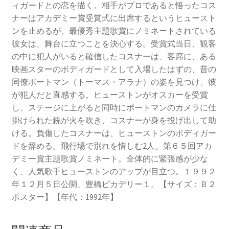
ィガードとの恋を描く。相手がプロであると悟ったコス
ナーはアカデミー賞受賞式に出席するというヒュースト
ンを止めるが、最優秀主題歌賞にノミネートされている
彼女は、舞台に立つことを決心する。受賞式当日、観客
の中に犯人がいると確信したコスナーは、客席に、ある
映画スターのボディガードとして入場したはずの、昔の
同僚ポートマン（トーマス・アラナ）の姿を見つけ、彼
が犯人だと直感する。ヒューストンがオスカーを受賞
し、ステージに上がると同時にポートマンのカメラに仕
掛けられた銃が火を吹き、コスナーが身を投げ出して助
ける。負傷したコスナーは、ヒューストンのボディガー
ドを辞める。飛行場で別れを惜しむ2人。第６５回アカ
デミー賞主題歌賞ノミネート。全体的に緊張感が少な
く、人気歌手ヒューストンのアップが目立つ。１９９２
年１２月５日公開、豊橋ピカデリー１。【サイズ：Ｂ２
ポスター】【年代：1992年】