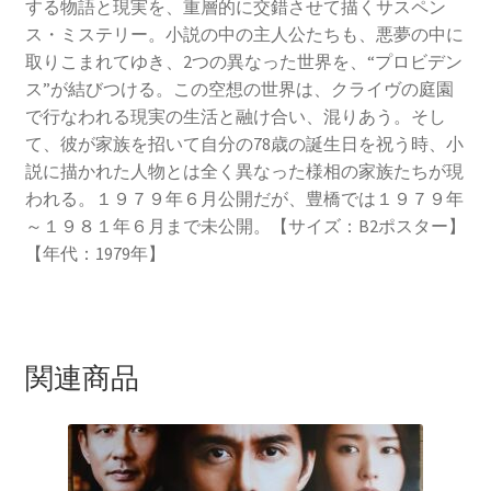
する物語と現実を、重層的に交錯させて描くサスペン
ス・ミステリー。小説の中の主人公たちも、悪夢の中に
取りこまれてゆき、2つの異なった世界を、“プロビデン
ス”が結びつける。この空想の世界は、クライヴの庭園
で行なわれる現実の生活と融け合い、混りあう。そし
て、彼が家族を招いて自分の78歳の誕生日を祝う時、小
説に描かれた人物とは全く異なった様相の家族たちが現
われる。１９７９年６月公開だが、豊橋では１９７９年
～１９８１年６月まで未公開。【サイズ：B2ポスター】
【年代：1979年】
関連商品