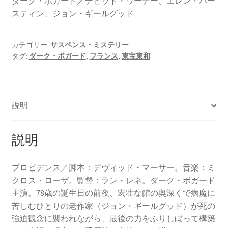
ダーク・ボガード／デビッド・ワーナー、エレン・バー
スティン、ジョン・ギールグッド
カテゴリー:
サスペンス・ミステリー
タグ:
ダーク・ボガード
,
フランス
,
東宝東和
説明
説明
プロビデンス／脚本：デヴィッド・マーサー。音楽：ミ
クロス・ローザ。監督：ラン・レネ。ダーク・ボガード
主演。78歳の誕生日の前夜、宏壮な館の奥深くで病魔に
苦しむひとりの老作家（ジョン・ギールグッド）が死の
強迫観念に襲われながら、最後の力をふりしぼって構築