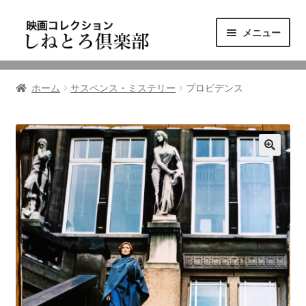
ナ
コ
メニュー
ビ
ン
ゲ
テ
ニュース
ー
ン
ホーム
サスペンス・ミステリー
プロビデンス
シ
ツ
映画コレクション
ョ
へ
ン
ス
東三河の映画館
へ
キ
ス
ッ
しねとろ倶楽部について
キ
プ
ッ
プ
リンクの旅