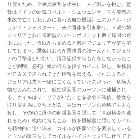
り戻すため、全乗員乗客を相手に一人で戦いを挑む。監
督はドイツの新鋭ロベルト・シュヴェンケ。夫を突然の
事故で亡くし悲しみに暮れる航空機設計士のカイル（ジ
ョディ・フォスター）。夫の遺体を引き取り、６歳の娘
ジュリアと共に最新型のジャンボジェット機で帰国の途
上にあった。仮眠から覚めると機内でジュリア
が姿を消
してしまう。乗客はおろか乗務員の誰一人としてジュリ
アの目撃者がいない。搭乗記録すらも存在しなかったこ
とが判明。必死に娘の行方を捜すカイルに対し、乗務員
がＦＡＸで送られてきた情報を伝える。それによると、
ジュリアは夫と一緒に亡くなっていたのだった。
危険人
物だとみなされて、航空保安官のカーソンに逮捕され
る。
カイルはジュリアがいたことを改めて確信、彼女を
取り戻す為に立ち上がる。
実はカーソンの策略で主人を
殺し、その棺に爆弾の起爆装置を隠して（Ｘ線検査を逃
れるため）機内に持ちこみ、娘を機械室に隠してカイル
を精神的に追い込み、カイルが多額の金を要求している
とウソの証言をしてカイルをハイジャック犯に仕立て上