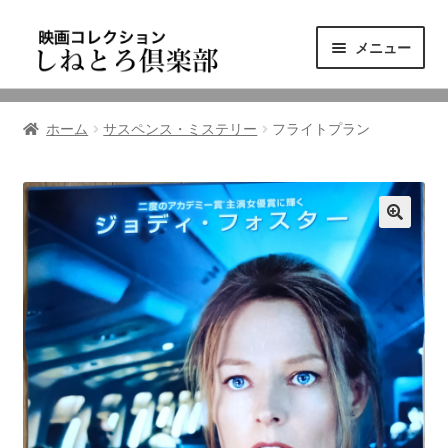
ナ
コ
メニュー
ビ
ン
ゲ
テ
ニュース
ー
ン
ホーム
サスペンス・ミステリー
フライトプラン
シ
ツ
映画コレクション
ョ
へ
ン
ス
東三河の映画館
へ
キ
ス
ッ
しねとろ倶楽部について
キ
プ
ッ
プ
リンクの旅