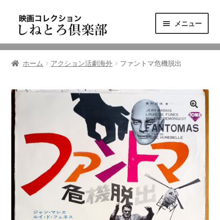
ナ
コ
メニュー
ビ
ン
ゲ
テ
ニュース
ー
ン
ホーム
アクション活劇海外
ファントマ危機脱出
シ
ツ
映画コレクション
ョ
へ
ン
ス
東三河の映画館
へ
キ
ス
ッ
しねとろ倶楽部について
キ
プ
ッ
プ
リンクの旅