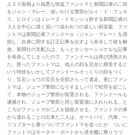
人２０面相より凶悪な怪盗ファントマと新聞記者の二役
をジャン・マレー、追いかける警部がルイ・ド・フュネ
ス、ヒロインはミレーヌ・ドモンジョ扮する新聞記者の
３人を中心に描く追いつ追われつの楽しい娯楽篇。ファ
ントマは新聞記者ファンドール（ジャン・マレー）を誘
拐し、自身に関する訂正記事を出すよう命令して彼を解
放。新聞社の支配人は、もっとセンセーショナルな記事
を発表してしまったので、ファンドールは再び誘拐され
た。怒ったファントマは、他人の顔を完全に模造すると
いう特技をいかしてファンドールそっくりの顔をつく
り、宝石ショウの宝石を全部さらって逃走。更にファン
トマは、ジューブ警部になりすましパリで犯罪を起こし
て、本物のジューブ警部が留置される。ファンドールも
逮捕され、ジューブ警部と同じ留置場に入れられる。と
ころがファントマが二人を脱獄させる。ファントマの車
から逃れることの出来た二人は、オートバイ、汽車、ヘ
リコプターと乗りついでファントマを追ったが、ついに
ファントマはモーター・ボートから潜水艦に乗りうつ