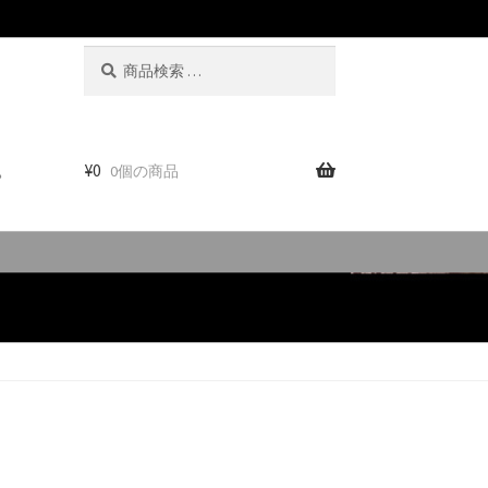
検
検
索
索
対
象:
。
¥
0
0個の商品