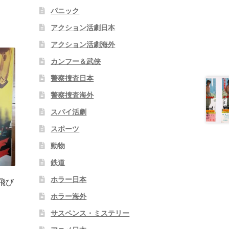
パニック
アクション活劇日本
アクション活劇海外
カンフー＆武侠
警察捜査日本
警察捜査海外
スパイ活劇
スポーツ
動物
鉄道
ホラー日本
飛び
ホラー海外
サスペンス・ミステリー