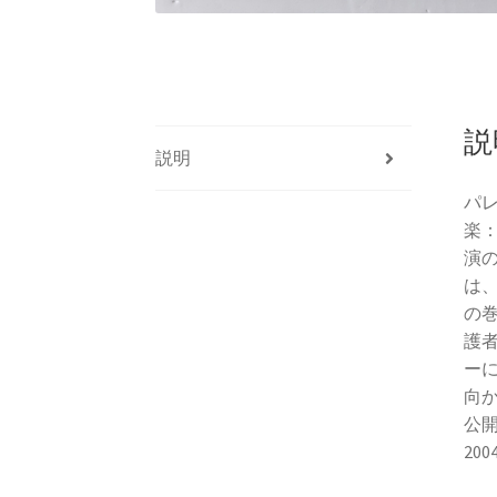
説
説明
パ
楽
演
は
の
護
ー
向
公
20