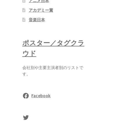
アニメ日本
アカデミー賞
音楽日本
ポスター／タグクラ
ウド
会社別や主要主演者別のリストで
す。
Facebook
sasaki's Twitter