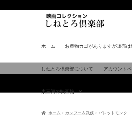
ナ
コ
ビ
ン
ゲ
テ
ー
ン
シ
ツ
ホーム
お買物カゴがありますが販売は
ョ
へ
ン
ス
へ
キ
しねとろ倶楽部について
アカウントペ
ス
ッ
キ
プ
ッ
東三河の映画館
プ
ホーム
カンフー＆武侠
パレットモンク