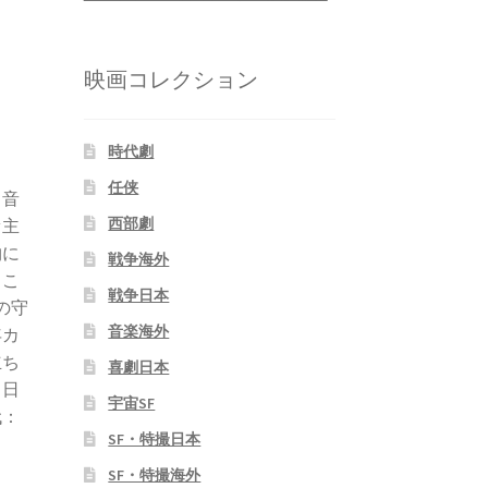
映画コレクション
時代劇
任侠
。音
西部劇
ァ主
物に
戦争海外
。こ
戦争日本
の守
音楽海外
年カ
立ち
喜劇日本
７日
宇宙SF
代：
SF・特撮日本
SF・特撮海外