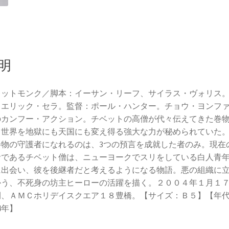
明
レットモンク／脚本：イーサン・リーフ、サイラス・ヴォリス
：エリック・セラ。監督：ポール・ハンター。チョウ・ヨンフ
のカンフー・アクション。チベットの高僧が代々伝えてきた巻
、世界を地獄にも天国にも変え得る強大な力が秘められていた
巻物の守護者になれるのは、3つの預言を成就した者のみ。現在
者であるチベット僧は、ニューヨークでスリをしている白人青
に出会い、彼を後継者だと考えるようになる物語。悪の組織に
かう、不死身の坊主ヒーローの活躍を描く。２００４年１月１
開、ＡＭＣホリデイスクエア１８豊橋。【サイズ：Ｂ５】【年
04年】