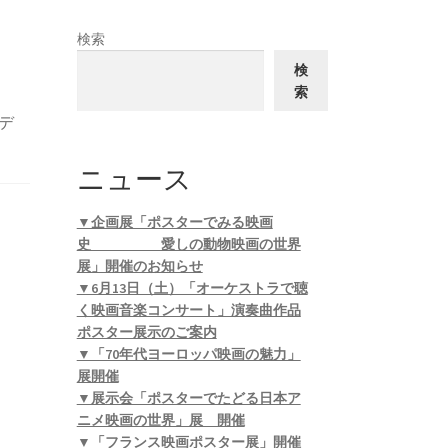
検索
検
索
デ
ニュース
▼企画展「ポスターでみる映画
史 愛しの動物映画の世界
展」開催のお知らせ
▼6月13日（土）「オーケストラで聴
く映画音楽コンサート」演奏曲作品
ポスター展示のご案内
▼「70年代ヨーロッパ映画の魅力」
展開催
▼展示会「ポスターでたどる日本ア
ニメ映画の世界」展 開催
▼「フランス映画ポスター展」開催