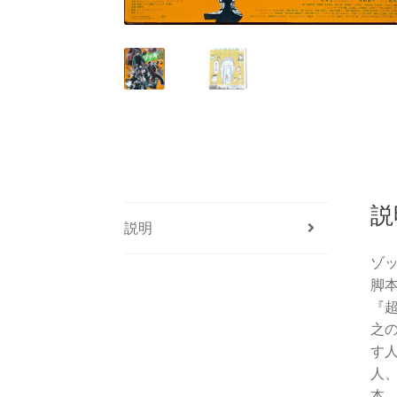
説
説明
ゾ
脚本
『
之
す
人
本、