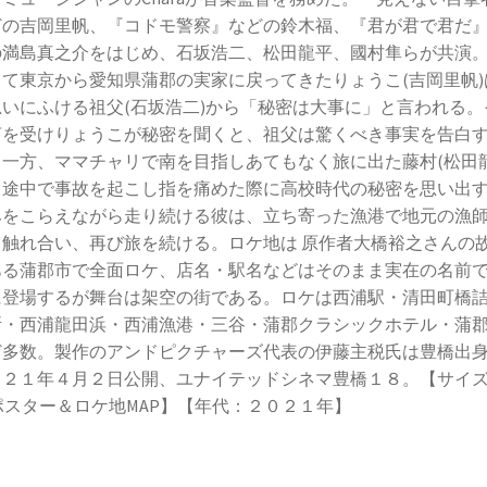
どの吉岡里帆、『コドモ警察』などの鈴木福、『君が君で君だ
の満島真之介をはじめ、石坂浩二、松田龍平、國村隼らが共演
して東京から愛知県蒲郡の実家に戻ってきたりょうこ(吉岡里帆)
思いにふける祖父(石坂浩二)から「秘密は大事に」と言われる。
言を受けりょうこが秘密を聞くと、祖父は驚くべき事実を告白
。一方、ママチャリで南を目指しあてもなく旅に出た藤村(松田龍
、途中で事故を起こし指を痛めた際に高校時代の秘密を思い出
みをこらえながら走り続ける彼は、立ち寄った漁港で地元の漁
と触れ合い、再び旅を続ける。ロケ地は 原作者大橋裕之さんの
ある蒲郡市で全面ロケ、店名・駅名などはそのまま実在の名前
に登場するが舞台は架空の街である。ロケは西浦駅・清田町橋
所・西浦龍田浜・西浦漁港・三谷・蒲郡クラシックホテル・蒲
ど多数。製作のアンドピクチャーズ代表の伊藤主税氏は豊橋出
０２１年４月２日公開、ユナイテッドシネマ豊橋１８。【サイ
ポスター＆ロケ地MAP】【年代：２０２１年】