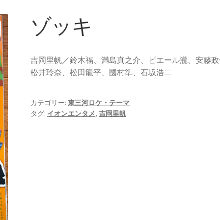
ゾッキ
吉岡里帆／鈴木福、満島真之介、ピエール瀧、安藤政
松井玲奈、松田龍平、國村準、石坂浩二
カテゴリー:
東三河ロケ・テーマ
タグ:
イオンエンタメ
,
吉岡里帆