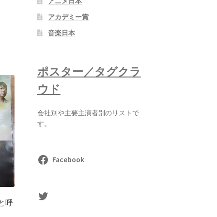
アニメ日本
アカデミー賞
音楽日本
ポスター／タグクラ
ウド
会社別や主要主演者別のリストで
す。
Facebook
sasaki's Twitter
と呼