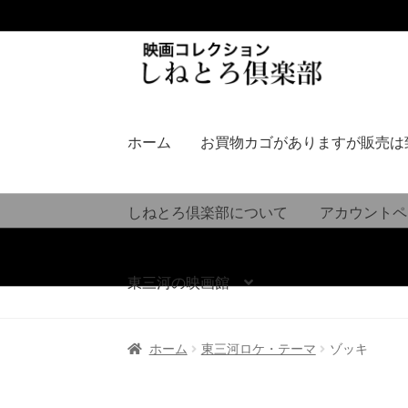
ナ
コ
ビ
ン
ゲ
テ
ー
ン
シ
ツ
ホーム
お買物カゴがありますが販売は
ョ
へ
ン
ス
へ
キ
しねとろ倶楽部について
アカウントペ
ス
ッ
キ
プ
ッ
東三河の映画館
プ
ホーム
東三河ロケ・テーマ
ゾッキ