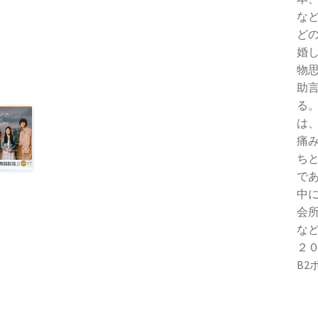
な
ど
婚
物
助
る
は
痛
ち
で
中
会
な
２
B2