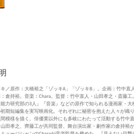
明
ッキ／原作：大橋裕之「ゾッキA」「ゾッキB」。企画：竹中直
：倉持裕。音楽：Chara。監督：竹中直人・山田孝之・斎藤工
超能力研究部の3人』『音楽』などの原作で知られる漫画家・大
の初期短編集を実写映画化。それぞれに秘密を抱えた人々が織
人間模様を描く。俳優業以外にも多岐にわたって活動する竹中
、山田孝之、齊藤工が共同監督、舞台演出家・劇作家の倉持裕
ミュージシャンのCharaが音楽監督を務めた。『見えない目撃