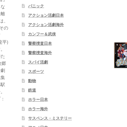
パニック
』な
。離
アクション活劇日本
は、
アクション活劇海外
その
カンフー＆武侠
す
平)
警察捜査日本
す。
警察捜査海外
師た
スパイ活劇
故郷
で劇
スポーツ
詰集
動物
郡駅
鉄道
身。
ズ：
ホラー日本
ホラー海外
サスペンス・ミステリー