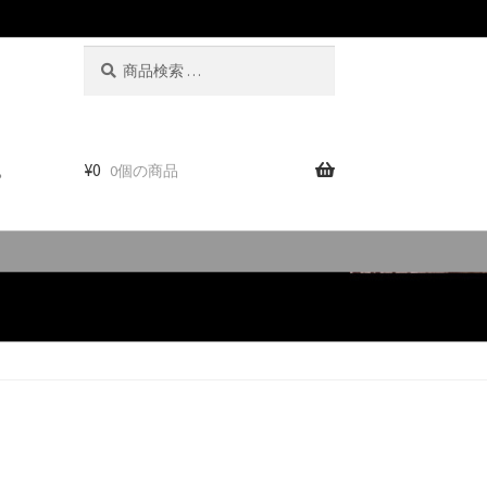
検
検
索
索
対
象:
。
¥
0
0個の商品