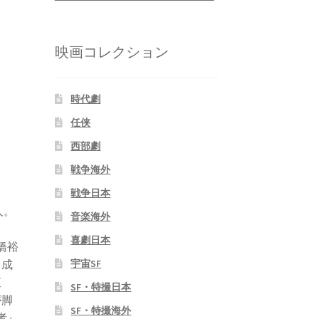
映画コレクション
時代劇
任侠
西部劇
戦争海外
戦争日本
人。
音楽海外
。
喜劇日本
橋裕
宇宙SF
り成
直
SF・特撮日本
が脚
SF・特撮海外
者』