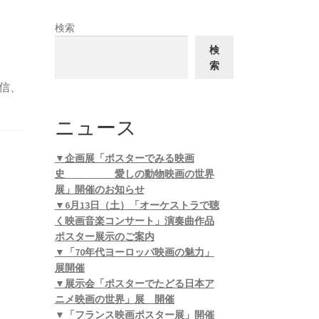
検索
検
索
信、
ニュース
▼企画展「ポスターでみる映画
史 愛しの動物映画の世界
展」開催のお知らせ
▼6月13日（土）「オーケストラで聴
く映画音楽コンサート」演奏曲作品
ポスター展示のご案内
▼「70年代ヨーロッパ映画の魅力」
展開催
▼展示会「ポスターでたどる日本ア
ニメ映画の世界」展 開催
▼「フランス映画ポスター展」開催