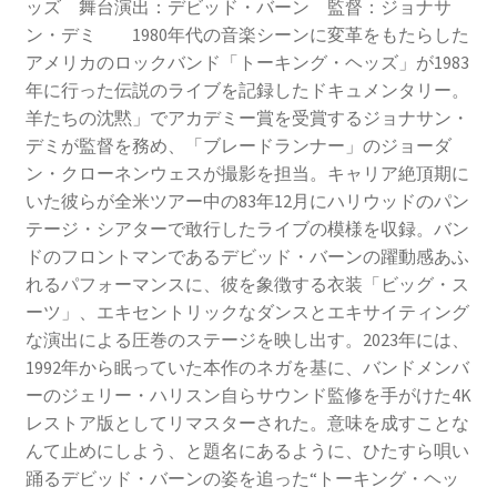
ッズ 舞台演出：デビッド・バーン 監督：ジョナサ
ン・デミ 1980年代の音楽シーンに変革をもたらした
アメリカのロックバンド「トーキング・ヘッズ」が1983
年に行った伝説のライブを記録したドキュメンタリー。
羊たちの沈黙」でアカデミー賞を受賞するジョナサン・
デミが監督を務め、「ブレードランナー」のジョーダ
ン・クローネンウェスが撮影を担当。キャリア絶頂期に
いた彼らが全米ツアー中の83年12月にハリウッドのパン
テージ・シアターで敢行したライブの模様を収録。バン
ドのフロントマンであるデビッド・バーンの躍動感あふ
れるパフォーマンスに、彼を象徴する衣装「ビッグ・ス
ーツ」、エキセントリックなダンスとエキサイティング
な演出による圧巻のステージを映し出す。2023年には、
1992年から眠っていた本作のネガを基に、バンドメンバ
ーのジェリー・ハリスン自らサウンド監修を手がけた4K
レストア版としてリマスターされた。意味を成すことな
んて止めにしよう、と題名にあるように、ひたすら唄い
踊るデビッド・バーンの姿を追った“トーキング・ヘッ