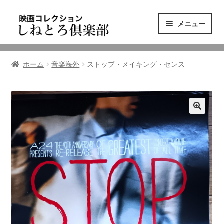
ナ
コ
メニュー
ビ
ン
ゲ
テ
ニュース
ー
ン
ホーム
音楽海外
ストップ・メイキング・センス
シ
ツ
映画コレクション
ョ
へ
ン
ス
東三河の映画館
へ
キ
ス
ッ
しねとろ倶楽部について
キ
プ
ッ
プ
リンクの旅