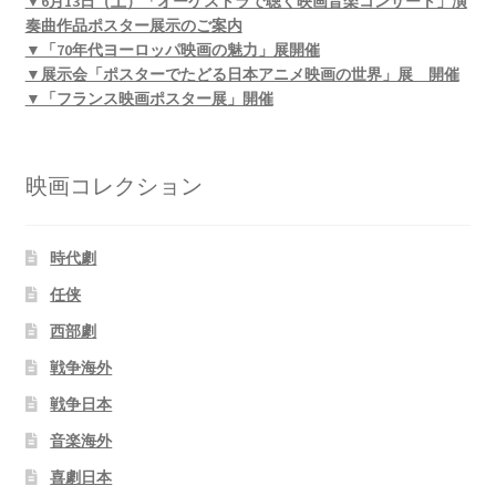
▼6月13日（土）「オーケストラで聴く映画音楽コンサート」演
奏曲作品ポスター展示のご案内
▼「70年代ヨーロッパ映画の魅力」展開催
▼展示会「ポスターでたどる日本アニメ映画の世界」展 開催
▼「フランス映画ポスター展」開催
映画コレクション
時代劇
任侠
西部劇
戦争海外
戦争日本
音楽海外
喜劇日本