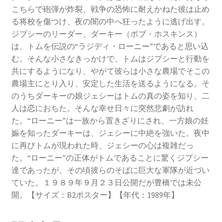
こちらで砲弾が炸裂、戦争の恐怖に耐えかねた彼は止め
る将校を傷つけ、夜の闇の中へ狂ったように逃げ出す。
ジプシーのリーダー、ダーキー（ボブ・ホスキンス）
は、トムを伝説の“ラジディ・ローニー”であると思い込
む。そんな小さなきっかけで、トムはジプシーと行動を
共にするようになり、やがて彼らは小さな農場でそこの
農場主にとり入り、安定した生活を送るようになる。そ
のうちダーキーの娘ジェシーはトムの真の姿を知り、二
人は恋におちた。そんな幸せ日々に突然悲劇が訪れ
た。“ローニー”は一族から置きざりにされ、一方娘の妊
娠を知ったダーキーは、ジェシーに中絶を強いた。夜中
に再びトムが現われた時、ジェシーの心は複雑だっ
た。“ローニー”の正体がトムであることに驚くジプシー
達であったが、その頃彼らのそばに巨大な軍隊が近づい
ていた。１９８９年９月２３日公開だが豊橋では未公
開。【サイズ：B2ポスター】【年代：1989年】