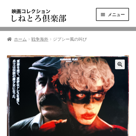
ナ
コ
メニュー
ビ
ン
ゲ
テ
ニュース
ー
ン
ホーム
戦争海外
ジプシー風の叫び
シ
ツ
映画コレクション
ョ
へ
ン
ス
東三河の映画館
へ
キ
ス
ッ
しねとろ倶楽部について
キ
プ
ッ
プ
リンクの旅