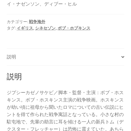
イ・ナゼンソン、ディブー・ヒル
カテゴリー:
戦争海外
タグ:
イギリス
,
シネセゾン
,
ボブ・ホプキンス
説明
説明
ジプシーカゼノサケビ／脚本・監督・主演：ボブ・ホス
キンス。ボブ・ホスキンス主演の戦争映画。ホスキンス
が幼い頃に祖母から聞いたロマについての古い伝説にヒ
ントを得て作られた戦争寓話となっている。小さな村の
駐屯地で、先輩の助言に耳を傾ける一人の新兵トム（デ
クスター・フレッチャー）は恐怖に震えていた。あちら