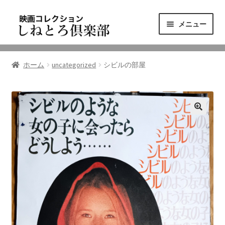
ナ
コ
メニュー
ビ
ン
ゲ
テ
ニュース
ー
ン
ホーム
uncategorized
シビルの部屋
シ
ツ
映画コレクション
ョ
へ
ン
ス
東三河の映画館
へ
キ
ス
ッ
しねとろ倶楽部について
キ
プ
ッ
プ
リンクの旅