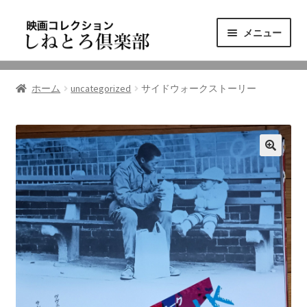
ナ
コ
メニュー
ビ
ン
ゲ
テ
ニュース
ー
ン
ホーム
uncategorized
サイドウォークストーリー
シ
ツ
映画コレクション
ョ
へ
ン
ス
東三河の映画館
へ
キ
ス
ッ
しねとろ倶楽部について
キ
プ
ッ
プ
リンクの旅