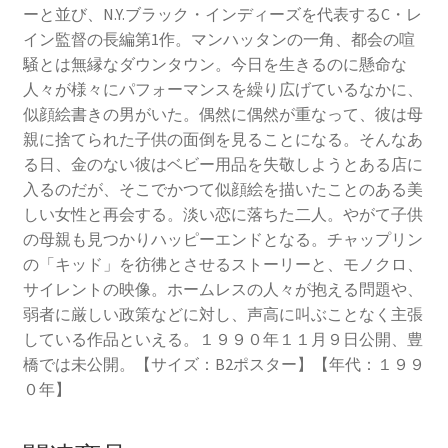
ーと並び、N.Y.ブラック・インディーズを代表するC・レ
イン監督の長編第1作。マンハッタンの一角、都会の喧
騒とは無縁なダウンタウン。今日を生きるのに懸命な
人々が様々にパフォーマンスを繰り広げているなかに、
似顔絵書きの男がいた。偶然に偶然が重なって、彼は母
親に捨てられた子供の面倒を見ることになる。そんなあ
る日、金のない彼はベビー用品を失敬しようとある店に
入るのだが、そこでかつて似顔絵を描いたことのある美
しい女性と再会する。淡い恋に落ちた二人。やがて子供
の母親も見つかりハッピーエンドとなる。チャップリン
の「キッド」を彷彿とさせるストーリーと、モノクロ、
サイレントの映像。ホームレスの人々が抱える問題や、
弱者に厳しい政策などに対し、声高に叫ぶことなく主張
している作品といえる。１９９０年１１月９日公開、豊
橋では未公開。【サイズ：B2ポスター】【年代：１９９
０年】