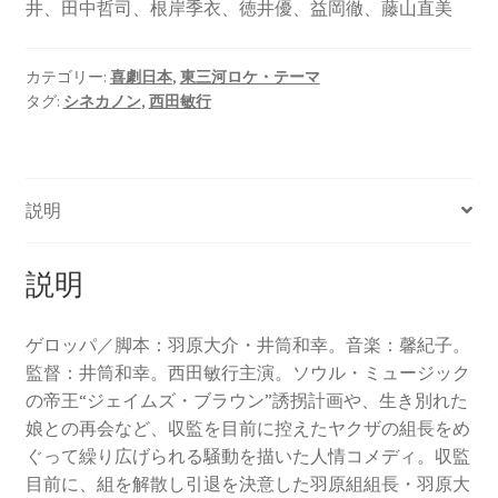
井、田中哲司、根岸季衣、徳井優、益岡徹、藤山直美
カテゴリー:
喜劇日本
,
東三河ロケ・テーマ
タグ:
シネカノン
,
西田敏行
説明
説明
ゲロッパ／脚本：羽原大介・井筒和幸。音楽：馨紀子。
監督：井筒和幸。西田敏行主演。ソウル・ミュージック
の帝王“ジェイムズ・ブラウン”誘拐計画や、生き別れた
娘との再会など、収監を目前に控えたヤクザの組長をめ
ぐって繰り広げられる騒動を描いた人情コメディ。収監
目前に、組を解散し引退を決意した羽原組組長・羽原大