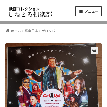
ナ
コ
メニュー
ビ
ン
ゲ
テ
ニュース
ー
ン
ホーム
喜劇日本
ゲロッパ
シ
ツ
映画コレクション
ョ
へ
ン
ス
東三河の映画館
へ
キ
ス
ッ
しねとろ倶楽部について
キ
プ
ッ
プ
リンクの旅