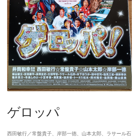
ゲロッパ
西田敏行／常盤貴子、岸部一徳、山本太郎、ラサール石