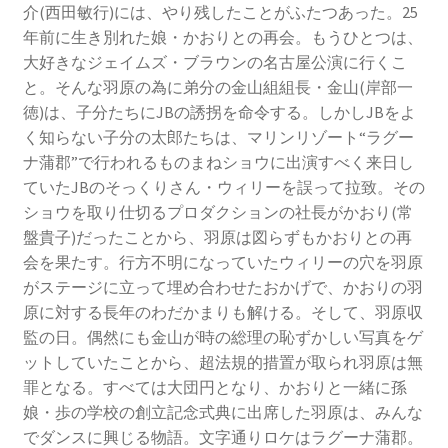
介(西田敏行)には、やり残したことがふたつあった。25
年前に生き別れた娘・かおりとの再会。もうひとつは、
大好きなジェイムズ・ブラウンの名古屋公演に行くこ
と。そんな羽原の為に弟分の金山組組長・金山(岸部一
徳)は、子分たちにJBの誘拐を命令する。しかしJBをよ
く知らない子分の太郎たちは、マリンリゾート“ラグー
ナ蒲郡”で行われるものまねショウに出演すべく来日し
ていたJBのそっくりさん・ウィリーを誤って拉致。その
ショウを取り仕切るプロダクションの社長がかおり(常
盤貴子)だったことから、羽原は図らずもかおりとの再
会を果たす。行方不明になっていたウィリーの穴を羽原
がステージに立って埋め合わせたおかげで、かおりの羽
原に対する長年のわだかまりも解ける。そして、羽原収
監の日。偶然にも金山が時の総理の恥ずかしい写真をゲ
ットしていたことから、超法規的措置が取られ羽原は無
罪となる。すべては大団円となり、かおりと一緒に孫
娘・歩の学校の創立記念式典に出席した羽原は、みんな
でダンスに興じる物語。文字通りロケはラグーナ蒲郡。