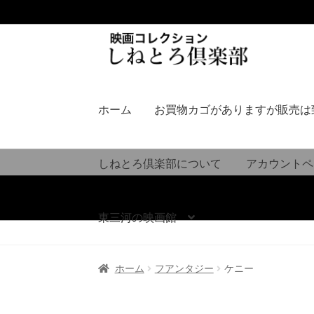
ナ
コ
ビ
ン
ゲ
テ
ー
ン
シ
ツ
ホーム
お買物カゴがありますが販売は
ョ
へ
ン
ス
へ
キ
しねとろ倶楽部について
アカウントペ
ス
ッ
キ
プ
ッ
東三河の映画館
プ
ホーム
フアンタジー
ケニー