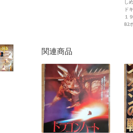
し
ド
１
B2
関連商品