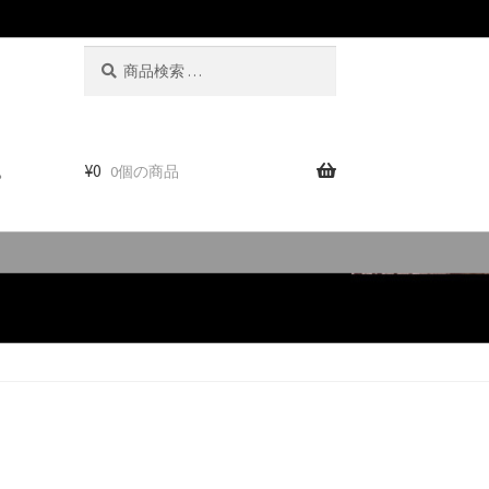
検
検
索
索
対
象:
。
¥
0
0個の商品