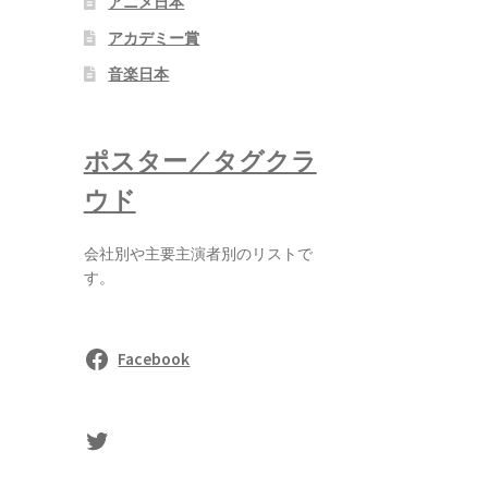
アニメ日本
アカデミー賞
音楽日本
ポスター／タグクラ
ウド
会社別や主要主演者別のリストで
す。
Facebook
sasaki's Twitter