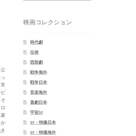
映画コレクション
時代劇
任侠
ド
西部劇
人公
戦争海外
使っ
戦争日本
日常
でピ
音楽海外
、そ
喜劇日本
ャロ
宇宙SF
、家
向か
SF・特撮日本
抱き
SF・特撮海外