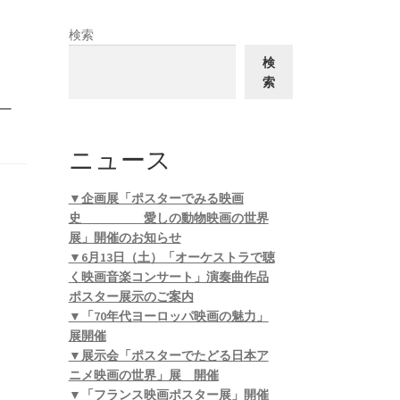
検索
検
索
ー
ニュース
▼企画展「ポスターでみる映画
史 愛しの動物映画の世界
展」開催のお知らせ
▼6月13日（土）「オーケストラで聴
く映画音楽コンサート」演奏曲作品
ポスター展示のご案内
▼「70年代ヨーロッパ映画の魅力」
展開催
▼展示会「ポスターでたどる日本ア
ニメ映画の世界」展 開催
▼「フランス映画ポスター展」開催