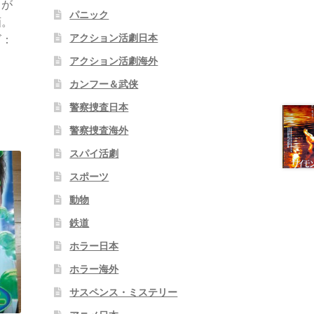
るが
パニック
画。
アクション活劇日本
ズ：
アクション活劇海外
カンフー＆武侠
警察捜査日本
警察捜査海外
スパイ活劇
スポーツ
動物
鉄道
ホラー日本
ホラー海外
サスペンス・ミステリー