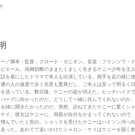
明
ニー／脚本・監督：クロード・ガニオン。音楽：フランソワ・
・ピエール。両脚切断のままたくましく生きるケニー少年を主
実話を基にしたドラマで本人も出演している。両手を足の様に
普通の人の速度で歩く光景も驚異だし、ご本人は至って明るく
活を送っている。数日後、ケニーの姿が消えた。ヒッチハイク
ツバーグに向かったのだ。どうして一緒に住んでくれないのか
訳を姉に聞きたかったのだ。突然、訪ねてきたケニーに驚くシ
・ケイ。彼女はケニーに、両親が自分をかまってくれないので
を憎んでいたと告白。ショックを受けたケニーはハドソン河へ
て走った。あわてて追いかけたシャロン・ケイはケニーを固く