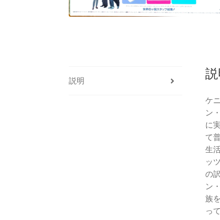
説
説明
ケ
ン
に
て
生
ッ
の
ン
族
っ