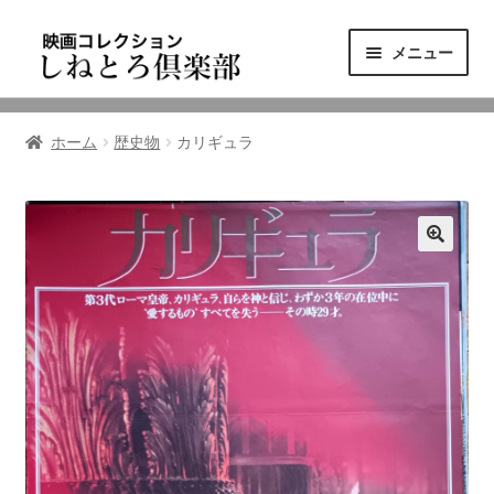
ナ
コ
メニュー
ビ
ン
ゲ
テ
ニュース
ー
ン
ホーム
歴史物
カリギュラ
シ
ツ
映画コレクション
ョ
へ
ン
ス
東三河の映画館
へ
キ
ス
ッ
しねとろ倶楽部について
キ
プ
ッ
プ
リンクの旅