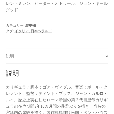
レン・ミレン、ピーター・オトゥール、ジョン・ギール
グッド
カテゴリー:
歴史物
タグ:
イタリア
,
日本ヘラルド
説明
説明
カリギュラ／脚本：ゴア・ヴィダル。音楽：ポール・ク
レメント。監督：ティント・ブラス、ジャン・カルロ・
ルイ。歴史上実在したローマ帝国の第３代目皇帝カリギ
ュラの在位期間3年10カ月間の暴君ぶりを描き、当時の
宮廷内の腐敗を描く。製作総指揮は米国・ペントハウス