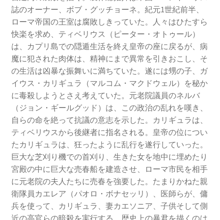
誌のオーナー、ボブ・グッチョーネ。紀元1世紀前半、
ローマ帝国の王室は腐敗しきっていた。人々はひたすら
快楽を求め、ティベリウス（ピーター・オトゥール）
は、カプリ島での隠遁生活を終え皇帝の座に戻るが、病
魔に犯された肉体は、精神にまで異常を引きおこし、そ
の生活は凶暴な振舞いに満ちていた。遂には甥の子、ガ
イウス・カリギュラ（マルコム・マクドウェル）を秘か
に毒殺しようとさえ考えていた。元老院議員のネルバ
（ジョン・ギールグッド）は、この政治の乱れを嘆き、
自らの命を絶って抗議の意志を示した。カリギュラは、
ティベリウスから後継者に指名される。皇帝の位につい
たカリギュラは、狂ったように乱行を遂行していった。
巨大な芝刈り機での首刈り、生きた女を地中に埋めたり
宮殿の中に巨大な売春船を建造させ、ローマ市民を相手
に元老院の夫人たちに売春を強要した。たまりかねた親
衛隊員カエレア（パオロ・ボナセッリ）、医師らが、傭
兵を使って、カリギュラ、妻カエソニア、子供そして側
近の高官らの暗殺を実行する。歴史上の暴君を描くのは