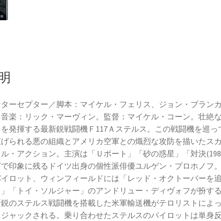
明
ンターセプター／脚本：マイケル・フェリス、ジョン・ブラン
。音楽：リック・マーヴィン。監督：マイケル・コーン。壮絶
力を発揮する最新鋭戦闘機Ｆ117Ａステルス。この戦闘機を巡っ
広げられる悪の組織とアメリカ空軍との熾烈な攻防を描いたス
ル・アクション。主演は「Ｕボート」「砂の惑星」「対決(1989
どで印象に残るドイツ出身の個性派俳優ユルゲン・プロホノフ
パイロット、ウィンフィールドには「レッド・オクトーバーを
！」「トイ・ソルジャー」のアンドリュー・ディヴォフが扮す
新鋭のステルス戦闘機を搭載した米軍輸送機がテロリストによ
イジャックされる。乗り合わせたステルスのパイロットは単身