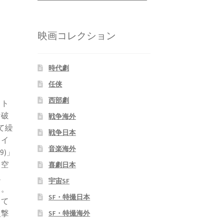
映画コレクション
時代劇
任侠
西部劇
カト
な破
戦争海外
て繰
戦争日本
カイ
音楽海外
)」
。空
喜劇日本
追
宇宙SF
る。
SF・特撮日本
って
反撃
SF・特撮海外