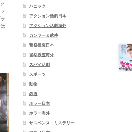
ラク
パニック
ンメ
アクション活劇日本
ブラ
アクション活劇海外
績は
カンフー＆武侠
警察捜査日本
警察捜査海外
スパイ活劇
スポーツ
動物
鉄道
ホラー日本
ホラー海外
サスペンス・ミステリー