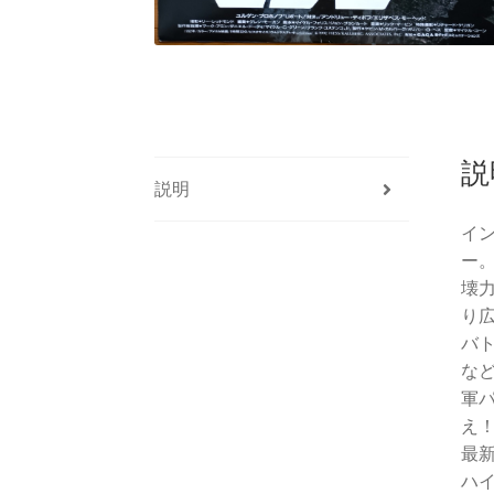
説
説明
イ
ー
壊
り
バト
な
軍
え
最
ハ