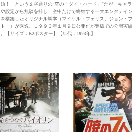
開始！ という文字通りの“空の「ダイ・ハード」”だが、キャ
ーや設定から無駄を排し、空中だけで終始する一大エンタテイ
トを構築したオリジナル脚本（マイケル・フェリス、ジョン・
カトー）が秀逸。１９９３年１月９日公開だが豊橋での公開実
。【サイズ：B2ポスター】【年代：1993年】