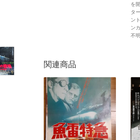
を
タ
ン
ン
不明
関連商品