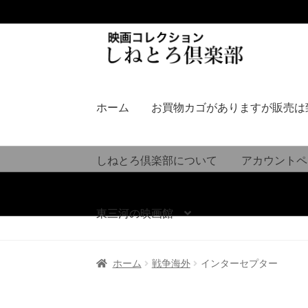
ナ
コ
ビ
ン
ゲ
テ
ー
ン
シ
ツ
ホーム
お買物カゴがありますが販売は
ョ
へ
ン
ス
へ
キ
しねとろ倶楽部について
アカウントペ
ス
ッ
キ
プ
ッ
東三河の映画館
プ
ホーム
戦争海外
インターセプター