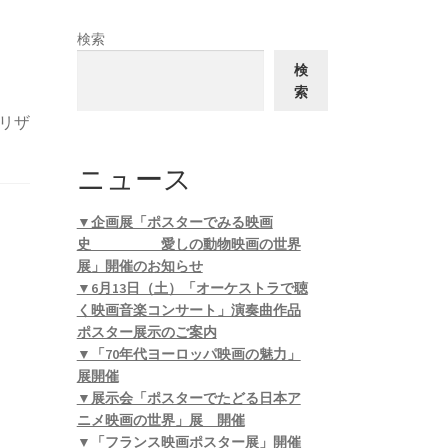
検索
検
索
リザ
ニュース
▼企画展「ポスターでみる映画
史 愛しの動物映画の世界
展」開催のお知らせ
▼6月13日（土）「オーケストラで聴
く映画音楽コンサート」演奏曲作品
ポスター展示のご案内
▼「70年代ヨーロッパ映画の魅力」
展開催
▼展示会「ポスターでたどる日本ア
ニメ映画の世界」展 開催
▼「フランス映画ポスター展」開催