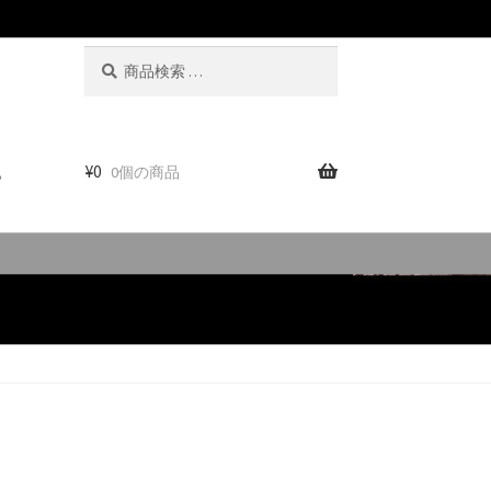
検
検
索
索
対
象:
。
¥
0
0個の商品