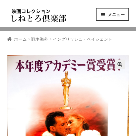
ナ
コ
メニュー
ビ
ン
ゲ
テ
ニュース
ー
ン
ホーム
戦争海外
イングリッシュ・ペイシェント
シ
ツ
映画コレクション
ョ
へ
ン
ス
東三河の映画館
へ
キ
ス
ッ
しねとろ倶楽部について
キ
プ
ッ
プ
リンクの旅