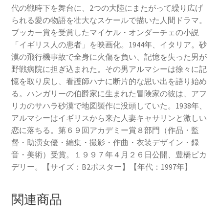
代の戦時下を舞台に、2つの大陸にまたがって繰り広げ
られる愛の物語を壮大なスケールで描いた人間ドラマ。
ブッカー賞を受賞したマイケル・オンダーチェの小説
「イギリス人の患者」を映画化。1944年、イタリア。砂
漠の飛行機事故で全身に火傷を負い、記憶を失った男が
野戦病院に担ぎ込まれた。その男アルマシーは徐々に記
憶を取り戻し、看護師ハナに断片的な思い出を語り始め
る。ハンガリーの伯爵家に生まれた冒険家の彼は、アフ
リカのサハラ砂漠で地図製作に没頭していた。1938年、
アルマシーはイギリスから来た人妻キャサリンと激しい
恋に落ちる。第６９回アカデミー賞８部門（作品・監
督・助演女優・編集・撮影・作曲・衣装デザイン・録
音・美術）受賞。１９９７年４月２６日公開、豊橋ピカ
デリー。【サイズ：B2ポスター】【年代：1997年】
関連商品