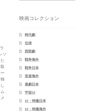
映画コレクション
時代劇
任侠
ラ
西部劇
ンソ
戦争海外
した
に取
戦争日本
ボー
音楽海外
を独
喜劇日本
楽し
アム
宇宙SF
ニメ
SF・特撮日本
SF・特撮海外