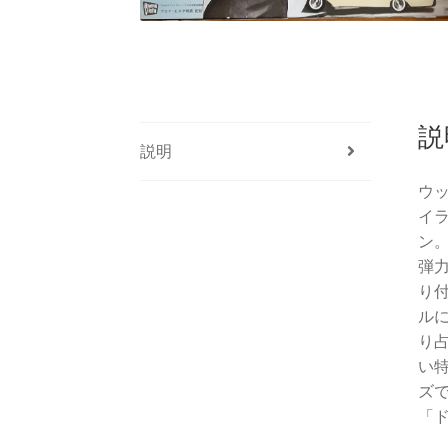
説
説明
ウ
イ
ン
弾
り
ル
り
い
ズ
「