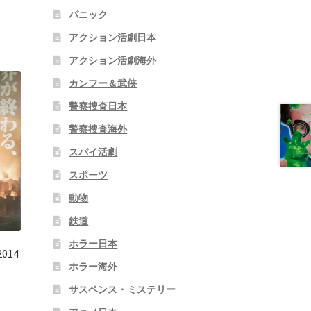
パニック
アクション活劇日本
アクション活劇海外
カンフー＆武侠
警察捜査日本
警察捜査海外
スパイ活劇
スポーツ
動物
鉄道
ホラー日本
14
ホラー海外
サスペンス・ミステリー