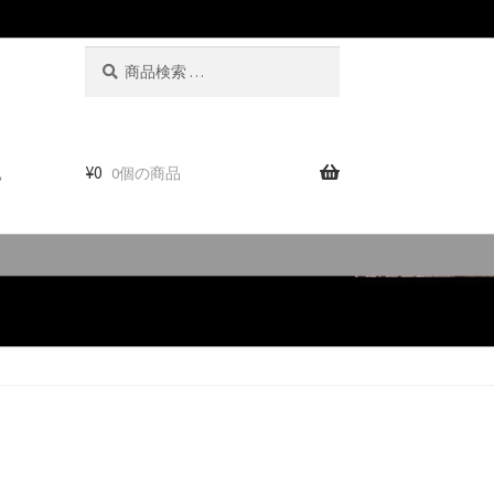
検
検
索
索
対
象:
。
¥
0
0個の商品