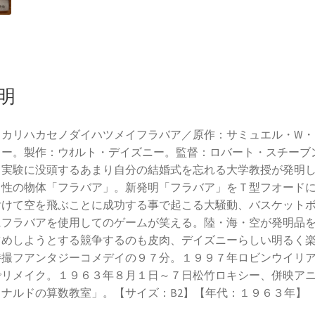
明
ッカリハカセノダイハツメイフラバア／原作：サミュエル・W・
ラー。製作：ウｵルト・デイズニー。監督：ロバート・スチーブ
。実験に没頭するあまり自分の結婚式を忘れる大学教授が発明
力性の物体「フラバア」。新発明「フラバア」をＴ型フオード
付けて空を飛ぶことに成功する事で起こる大騒動、バスケット
にフラバアを使用してのゲームが笑える。陸・海・空が発明品
占めしようとする競争するのも皮肉、デイズニーらしい明るく
特撮フアンタジーコメデイの９７分。１９９７年ロビンウイリ
でリメイク。１９６３年８月１日～７日松竹ロキシー、併映ア
ドナルドの算数教室」。【サイズ：B2】【年代：１９６３年】