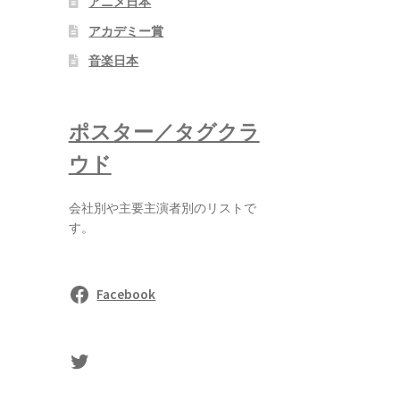
アニメ日本
アカデミー賞
音楽日本
ポスター／タグクラ
ウド
会社別や主要主演者別のリストで
す。
Facebook
sasaki's Twitter