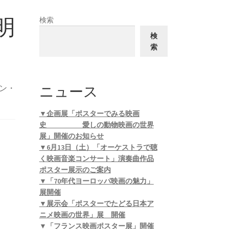
明
検索
検
索
ニュース
ン・
▼企画展「ポスターでみる映画
史 愛しの動物映画の世界
展」開催のお知らせ
▼6月13日（土）「オーケストラで聴
く映画音楽コンサート」演奏曲作品
ポスター展示のご案内
▼「70年代ヨーロッパ映画の魅力」
展開催
▼展示会「ポスターでたどる日本ア
ニメ映画の世界」展 開催
▼「フランス映画ポスター展」開催