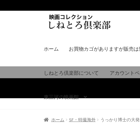
ナ
コ
ビ
ン
ゲ
テ
ー
ン
シ
ツ
ホーム
お買物カゴがありますが販売は
ョ
へ
ン
ス
へ
キ
しねとろ倶楽部について
アカウントペ
ス
ッ
キ
プ
ッ
東三河の映画館
プ
ホーム
SF・特撮海外
うっかり博士の大発