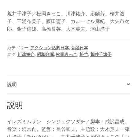
荒井千津子／松岡きっこ、川津祐介、応蘭芳、桜井浩
子、三浦布美子、藤田憲子、カルーセル麻紀、大矢市次
郎、金子信雄、高橋長英、大木英夫、津山洋子
カテゴリー:
アクション活劇日本
,
音楽日本
タグ:
川津祐介
,
昭和歌謡
,
松岡きっこ
,
松竹
,
荒井千津子
説明
説明
イレズミムザン シンジュクソダチ／脚本：成沢昌成。
音楽：鏑木創。監督：長谷和夫。主題歌：大木英夫・津
山洋子「新宿そだち」。荒井千津子と松岡きっこの「い