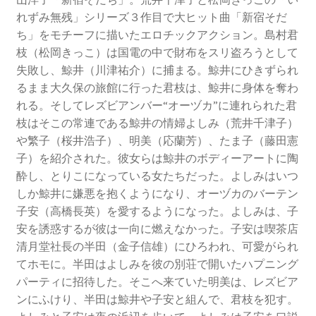
れずみ無残」シリーズ３作目で大ヒット曲「新宿そだ
ち」をモチーフに描いたエロチックアクション。島村君
枝（松岡きっこ）は国電の中で財布をスリ盗ろうとして
失敗し、鯨井（川津祐介）に捕まる。鯨井にひきずられ
るまま大久保の旅館に行った君枝は、鯨井に身体を奪わ
れる。そしてレズビアンバー“オーヅカ”に連れられた君
枝はそこの常連である鯨井の情婦よしみ（荒井千津子）
や繁子（桜井浩子）、明美（応蘭芳）、たま子（藤田憲
子）を紹介された。彼女らは鯨井のボディーアートに陶
酔し、とりこになっている女たちだった。よしみはいつ
しか鯨井に嫌悪を抱くようになり、オーヅカのバーテン
子安（高橋長英）を愛するようになった。よしみは、子
安を誘惑するが彼は一向に燃えなかった。子安は喫茶店
清月堂社長の半田（金子信雄）にひろわれ、可愛がられ
てホモに。半田はよしみを彼の別荘で開いたハプニング
パーティに招待した。そこへ来ていた明美は、レズビア
ンにふけり、半田は鯨井や子安と組んで、君枝を犯す。