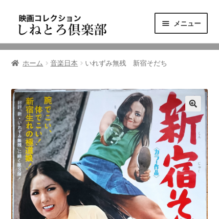
ナ
コ
メニュー
ビ
ン
ゲ
テ
ニュース
ー
ン
ホーム
音楽日本
いれずみ無残 新宿そだち
シ
ツ
映画コレクション
ョ
へ
ン
ス
東三河の映画館
へ
キ
ス
ッ
しねとろ倶楽部について
キ
プ
ッ
プ
リンクの旅