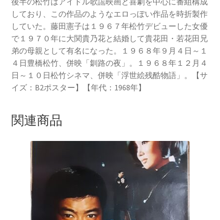
後半の松竹はアイドル歌謡映画と喜劇を中心に番組構成
しており、この作品のようなエロっぽい作品を時折製作
していた。藤田憲子は１９６７年松竹デビューした女優
で１９７０年に大関貴乃花と結婚して貴花田・若花田兄
弟の母親として有名になった。１９６８年９月４日～１
４日豊橋松竹、併映「釧路の夜」。１９６８年１２月４
日～１０日松竹シネマ、併映「浮世絵残酷物語」。【サ
イズ：B2ポスター】【年代：1968年】
関連商品