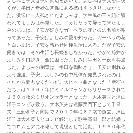
よしみと子安は夜の浜辺を歩いて、よしみは子安を口説
くが、半田と奇妙な関係にある彼はすっきりしなかっ
た。浜辺に一人残されたよしみは、学生風の三人組に襲
われてよしみは蒸発した。二ヵ月たって帰って来たよし
みの肌には、子安が好きなガーベラの花と彼の名前が彫
ってあった。子安はよしみの愛を知った。ガーベラの花
と白い肌は、子安を惑わせ同棲生活に入る。だが子安の
働きでは、その生活も長続きしなかった。やがて鯨井が
よしみを口説き、金に困ったよしみは半田と一夜を共過
した。よしみの刺青は、半田を陶酔させ、子安に別れる
よう強迫。子安、よしみの心中死体が発見されたのは、
それから間もなくだっだ。大ヒット曲となった「新宿そ
だち」は１９６７年にミノルフォンからリリースされて
１６０万枚のミリオンセラーとなった。大木英夫と津山
洋子コンビが歌う。大木英夫は遠藤実門下として千昌
夫・三船和子と同期で２０１０年に６７歳で逝去、津山
洋子は大木英夫とコンビ解消して歌手高樹一郎と結婚し
てコロムビアに移籍して現役として活動。１９６０年代