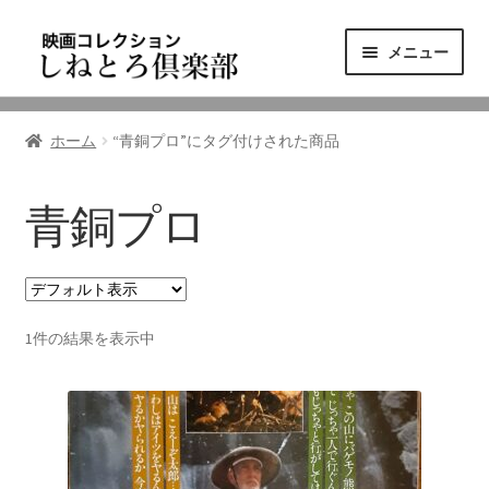
ナ
コ
メニュー
ビ
ン
ゲ
テ
ニュース
ー
ン
ホーム
“青銅プロ”にタグ付けされた商品
シ
ツ
映画コレクション
ョ
へ
ン
ス
青銅プロ
東三河の映画館
へ
キ
ス
ッ
しねとろ倶楽部について
キ
プ
ッ
1件の結果を表示中
プ
リンクの旅