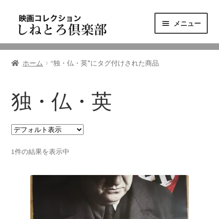
ナ
コ
メニュー
ビ
ン
ゲ
テ
ニュース
ー
ン
ホーム
“独・仏・英”にタグ付けされた商品
シ
ツ
映画コレクション
ョ
へ
ン
ス
独・仏・英
東三河の映画館
へ
キ
ス
ッ
しねとろ倶楽部について
キ
プ
ッ
1件の結果を表示中
プ
リンクの旅