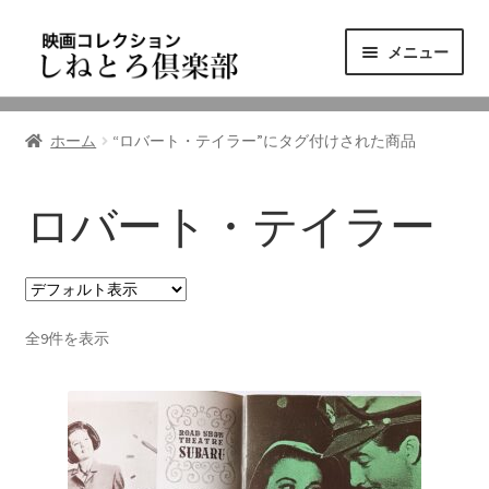
ナ
コ
メニュー
ビ
ン
ゲ
テ
ニュース
ー
ン
ホーム
“ロバート・テイラー”にタグ付けされた商品
シ
ツ
映画コレクション
ョ
へ
ン
ス
ロバート・テイラー
東三河の映画館
へ
キ
ス
ッ
しねとろ倶楽部について
キ
プ
ッ
全9件を表示
プ
リンクの旅