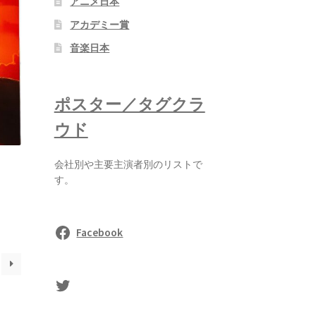
アニメ日本
アカデミー賞
音楽日本
ポスター／タグクラ
ウド
会社別や主要主演者別のリストで
す。
Facebook
sasaki's Twitter