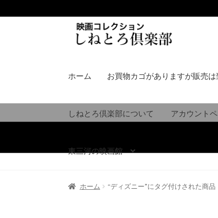
ナ
コ
ビ
ン
ゲ
テ
ー
ン
シ
ツ
ホーム
お買物カゴがありますが販売は
ョ
へ
ン
ス
へ
キ
しねとろ倶楽部について
アカウントペ
ス
ッ
キ
プ
ッ
東三河の映画館
プ
ホーム
“ディズニー”にタグ付けされた商品