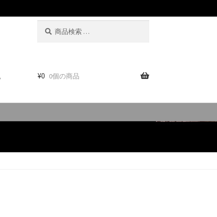
検
検
索
索
対
象:
。
¥
0
0個の商品