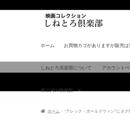
ナ
コ
ビ
ン
ゲ
テ
ー
ン
シ
ツ
ホーム
お買物カゴがありますが販売は
ョ
へ
ン
ス
へ
キ
しねとろ倶楽部について
アカウントペ
ス
ッ
キ
プ
ッ
東三河の映画館
プ
ホーム
“アレック・ボールドウィン”にタグ