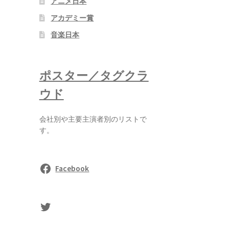
アニメ日本
アカデミー賞
音楽日本
ポスター／タグクラ
ウド
会社別や主要主演者別のリストで
す。
Facebook
sasaki's Twitter