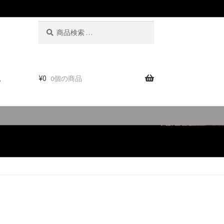
検
検
索
索
対
象:
。
¥
0
0個の商品