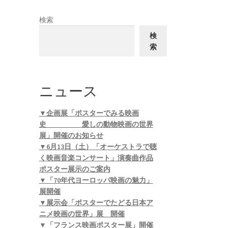
検索
検
索
ニュース
▼企画展「ポスターでみる映画
史 愛しの動物映画の世界
展」開催のお知らせ
▼6月13日（土）「オーケストラで聴
く映画音楽コンサート」演奏曲作品
ポスター展示のご案内
▼「70年代ヨーロッパ映画の魅力」
展開催
▼展示会「ポスターでたどる日本ア
ニメ映画の世界」展 開催
▼「フランス映画ポスター展」開催