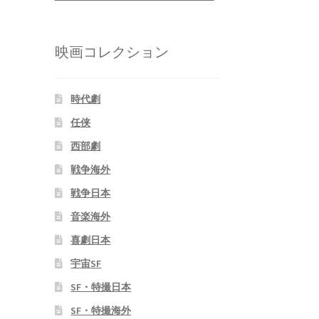
映画コレクション
時代劇
任侠
西部劇
戦争海外
戦争日本
音楽海外
喜劇日本
宇宙SF
SF・特撮日本
SF・特撮海外